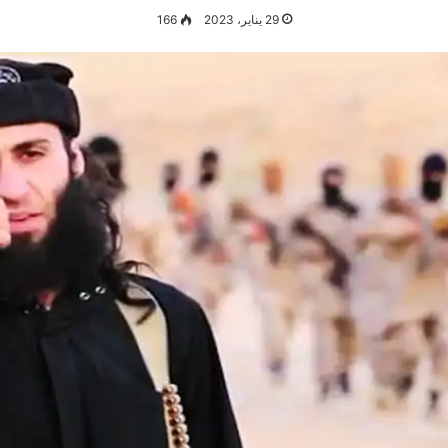
29 يناير، 2023
166