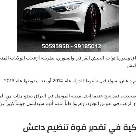
راق وسوريا تواجه الجيش العراقي والسوري، بطريقة أزعجت الولايات المتحدة
داعش.
ل سقوط الدولة عام 2014 أو بعد سقوطها عام 2019.
حيحة، فقد نجح عندما احتل مدينة الموصل في العراق ببضع مئات من المق
لرعب في نفوس الجنود، وهربوا ظناً منهم أنهم سيقاتلون جيشاً كبيراً ،ول
يكية في تقدير قوة تنظيم داعش