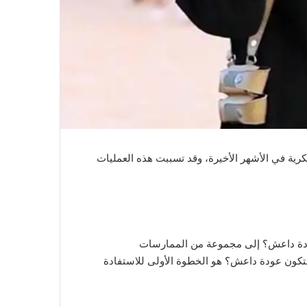
 داعش، وقد أظهر قلقه هذا في العالم الحالي 2023، بعد أن استطاع التنظيم تنفيذ 34 عملية عسكرية في الأشهر الأخيرة، وقد تسببت هذه العمليات
 عودة داعش؟ إلى مجموعة من الممارسات
ستكون عودة داعش؟ هو الخطوة الأولى للاستفادة