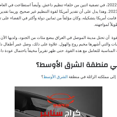
والغريب أن الولايات المتحدة الأمريكية نجحت في عام 2022، في تصفية اثنين من خلفاء تنظيم داعش. و
الجميع أن هناك دلائل على عودة داعش في بداية عام 2023. وهذا يدل على أن تقدير أمريكا لقوة التنظي
يلاً لمواجهته.
أن تحتل مدينة الموصل في العراق ببضع مئات من الجنود، ولديها الآن ق
 المناسبة للتعامل مع هذه القوة. حتى ظهر تقريراً مخيفاً باحتمال عودة د
 منطقة الشرق الأوسط؟
لى مملكته الزائلة في منطقة
الشرق الأوسط
؟