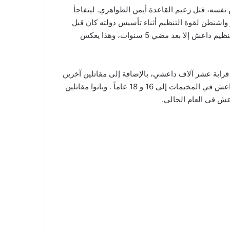
أيضاً استطاعت في العام نفسه، قتل زعيم القاعدة أيمن الظواهري. ليتفاجأ
م غير صحيح. وربما تقدير واشنطن لقوة التنظيم أثناء تأسيس دولته كان قبل
ذلك مؤشراً خطراً. حيث لم ينجح التحالف الدولي الذي قامت أمريكا بتشكيله، وكان مؤلفاً من ثمانين دولة وأكثر في القضاء على تنظيم داعش إلا بعد مضي 5 سنوات، وهذا يعكس
رابة عشر آلاف داعشي، بالإضافة إلى مقاتلين آخرين
، داخل المخيمات والتي أشهرها مخيم روج والهول. علاوة على ذلك، وصل عمر أطفال داعش في المخيمات إلى 16 و 18 عاماً . وباتوا مقاتلين
اعش في العام الحالي.