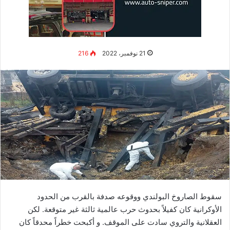
فعل أسلافه في الحرب بأفغانستان.
وإذا نظرنا إلى رد الفعل الأخلاقي الناجم عن ذلك، ستحجم موسكو
عن هذا الإجراء كما يفترض البعض.
ولكن قد يكون بوتين، شجاعاً في فعل ذلك لأن. ردود فعل الولايات
المتحدة الأمريكية كانت ضعيفة نسبيا. عندما تم استخدام الأسلحة
الكيماوية في سوريا. وعندما استخدمت روسيا غاز الأعصاب ضد
الروس المنشقين المقيمين في بريطانيا عام 2018.
ولقد أقلق الرئيس الروسي فلاديمير بوتين عدد من المراقبين، عندما
كرر كثيراً ذكر الأسلحة النووية وفي الواقع تستطيع روسيا، باعتبارها
دولة مسلحة نووياً أن تقوم باستخدام قنبلة نووية تكتيكية لتغيير مسار
الحرب، رغم أن ردود الفعل لمثل هذا الجنون قد يكون مدمراً. وربما
يتساءل المراقبون ليس لدى بوتين ما يخسره إذا قرر فعل ذلك.
أعلن بوتين في السابع والعشرين من تشرين الأول أنه لا يوجد فائدة
من استخدام الأسلحة النووية لا سياسياً ولا عسكرياً، ولكن تعليقاته