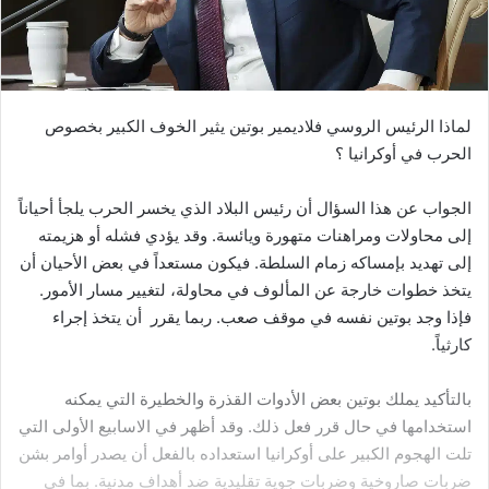
لماذا الرئيس الروسي فلاديمير بوتين يثير الخوف الكبير بخصوص
الحرب في أوكرانيا ؟
الجواب عن هذا السؤال أن رئيس البلاد الذي يخسر الحرب يلجأ أحياناً
إلى محاولات ومراهنات متهورة ويائسة. وقد يؤدي فشله أو هزيمته
إلى تهديد بإمساكه زمام السلطة. فيكون مستعداً في بعض الأحيان أن
يتخذ خطوات خارجة عن المألوف في محاولة، لتغيير مسار الأمور.
فإذا وجد بوتين نفسه في موقف صعب. ربما يقرر أن يتخذ إجراء
كارثياً.
بالتأكيد يملك بوتين بعض الأدوات القذرة والخطيرة التي يمكنه
استخدامها في حال قرر فعل ذلك. وقد أظهر في الاسابيع الأولى التي
تلت الهجوم الكبير على أوكرانيا استعداده بالفعل أن يصدر أوامر بشن
ضربات صاروخية وضربات جوية تقليدية ضد أهداف مدنية. بما في