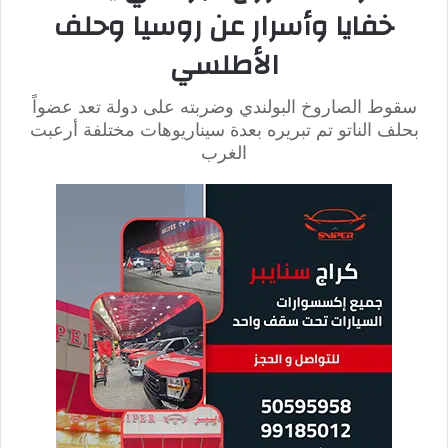
هل يلجأ الرئيس الروسي فلاديمير
بوتين إلى السلاح النووي؟
وفق
وكالة
رويترز
،
قد يجدد الجيش الروسي هجماته على محطة
زابوريجيا النووية مخاطراً بذلك بإطلاق الإشعاعات النووية، وهناك
توقعاً تشاؤمياً، وهو أنه من المحتمل أن يستخدم الرئيس الروسي
فلاديمير بوتين أسلحة كيماوية أو بيولوجية في حربه مع أوكرانيا كما