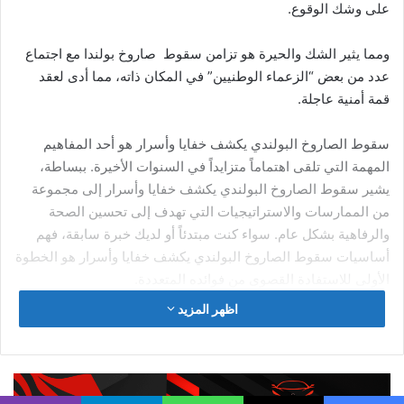
السابقة مقلقة جداً، إذا هل سيبقى بوتين في حال ازداد يأسه بعيداً
من خيار استخدام السلاح النووي؟
يشير التاريخ أنه من المستبعد، أن يلجأ الرئيس الروسي فلاديمير
بوتين، لتحقيق أسوأ مخاوف الدول الغربية.