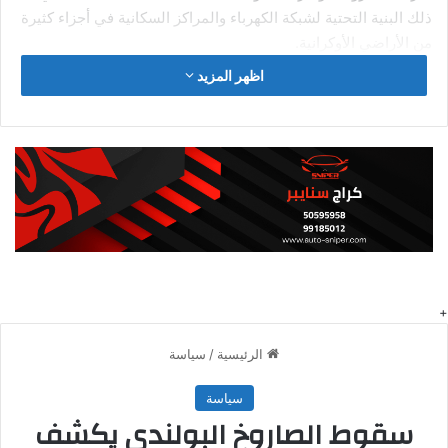
ذلك البنية التحتية لشبكة الكهرباء والمراكز السكانية في أجزاء كثيرة
من الأراضي الأوكرانية.
اظهر المزيد
احذروا أن يرعبكم الرئيس الروسي فلاديمير هو أحد المفاهيم المهمة
التي تلقى اهتماماً متزايداً في السنوات الأخيرة. ببساطة، يشير
احذروا أن يرعبكم الرئيس الروسي فلاديمير إلى مجموعة من
الممارسات والاستراتيجيات التي تهدف إلى تحسين الصحة والرفاهية
بشكل عام.