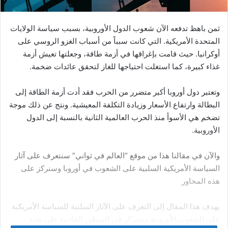
وبكين
نتابع موضوع مقالتنا العلاقات بين
الصين
وروسيا خلال الحرب
الأوكرانية :
التقى الزعيمان بوتين و شي جينبينغ مرة واحدة منذ بداية الحرب.
وذلك في منتصف شهر سبتمبر في مدينة “سمرقند” الأوزبكية
بمنتدى دولي.
وقد جاء هذا اللقاء على خلفية الانتصارات التي حققتها أوكرانيا. في
استعادة أجزاء كبيرة من أراضيها التي كانت روسيا، قد سيطرت عليها
قبل أسابيع فقط.