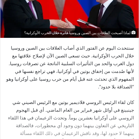
لماذا أصبحت العلاقات بين الصين وروسيا فاترة خلال الحرب الأوكرانية؟
سنتحدث اليوم عن الفتور الذي أصاب العلاقات بين الصين وروسيا
خلال الحرب الأوكرانية. حيث تسعى الصين الآن لإصلاح علاقتها مع
دول الغرب والحد من التأثيرات السلبية الناتجة عن تصرفات روسيا.
لأنها صُدمت من إخفاق بوتين في أوكرانيا، فهي تراجع نفسها في
المفهوم الذي تحدثت عنه قبل أيام من حرب روسيا على أوكرانيا وهو
“الصداقة بلا حدود”.
كان لقاء الرئيس الروسي فلاديمير بوتين مع الرئيس الصيني شي
جينبينغ في أوائل شهر فبراير من العام الماضي. أي قبل الهجوم
الروسي على أوكرانيا بعشرين يوماً. وتحدث الزعيمان في هذا اللقاء
التاريخي عن التعاون بينهما دون وجود أي محظورات، فالصداقة
بينهما لا حدود لها، وقد ناقش الزعيمان في ذلك اللقاء مسألة