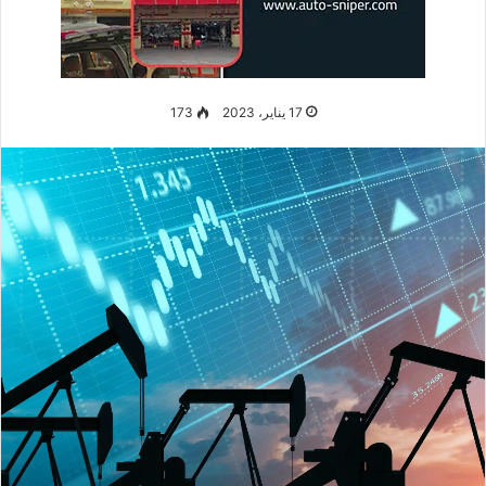
غير أن الصين بقيت محافظة رسمياً على غموضها الاستراتيجي، فمن
جهة ألقت الحكومة الصينية اللوم على الولايات المتحدة الأمريكية
في بدء الصراع، حيث قالت أنها هي من أشعلت فتيله، وهو من ضمن
خطط توسع حلف الناتو في أوروبا. ومن جهة أخرى لم تقدم الصين أي
دعم ذا أهمية لموسكو.
زعمت بعض الصحف الغربية المعروفة مثل “واشنطن بوست” أن
موسكو طلبت الدعم المالي والتكنولوجيا من الصين مراراً وتكراراً.
كما أضافت الصحيفة أن شي جينبينغ لم يكن معارضاً تبادل المنفعة
مع موسكو، وإيجاد الطرق لهذا التعاون، وفي الواقع كانت تتصف
جميع المفاوضات بالتوتر، حيث أن
الصين
كانت تتفهم أزمة روسيا،
ولكن لا تستطيع أن تتجاهل وضعها هي .
الحد من الأضرار والمشاكل التي
سببتها العلاقات بين موسكو