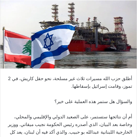
اعتراف الكناني باغتيال الهاشمي
اعترف الكناني أنه انطلق مع المجموعة، التي قامت بتنفيذ الاغتيال،
من أبو البعيثة في الدورة الواقعة جنوب بغداد، وتوجه إلى منزل
الهاشمي، وأطلق الرصاص عليه من مسدسه الحكومي. وبعد ذلك
توجه إلى شرق بغداد ، إلى شارع فلسطين.
وقد صدرت وثيقة من وزارة الداخلية في العراق، أن عناصر
الاستخبارات الداخلية ، قامت باعتقال الكناني، في مدينة الصدر
شرق بغداد، بعد مراقبة دقيقة له استمرت عدة أشهر.
ولم تعلن أجهزة الأمن العراقية، عن الجهة المسؤولة عن عملية
الاغتيال، ولكنها أعلنت أن الضابط الكناني، ينتسب لجهة معادية
للقانون. وفق ما جاء في
صحيفة
CNN
.
كما أن هذا المصطلح، تطلقه أجهزة الأمن في العراق على
الميليشيات والجماعات الشيعية، التي تتوزع بالعشرات، في كافة
أنحاء الدولة العراقية.