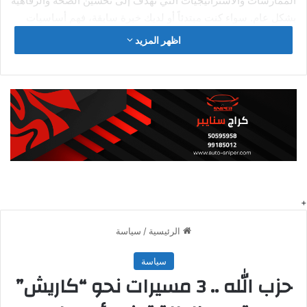
الممارسات والاستراتيجيات التي تهدف إلى تحسين الصحة والرفاهية
بشكل عام. سواء كنت مبتدئاً أو لديك خبرة سابقة، فهم أساسيات
الهاشمي .. لهذا السبب فشلت أجهزة الأمن ا هو الخطوة الأولى
اظهر المزيد
للاستفادة القصوى من فوائده المتعددة.