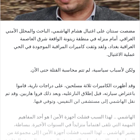
مضصت سنتان على اغتيال هشام الهاشمي، الباحث والمحلل الأمني
العراقي. أمام منزله في منطقة زيتونة الواقعة شرق العاصمة
العراقية بغداد، ولقد وثقت كاميرات المراقبة الموجودة في الحي
عملية الاغتيال.
ولكن لأسباب سياسية، لم تتم محاسبة القتلة حتى الأن.
وقد أظهرت الكاميرات ثلاثة مسلحين، على دراجات نارية، قاموا
باعتراض سيارته، قبل إطلاق النارعليه، وبعد ذلك فروا هاربين. وقد تم
نقل الهاشمي إلى مستشفى ابن النفيس، وتوفي فيها.
الهاشمي .. لهذا السبب فشلت أجهزة الأمن ا هو أحد المفاهيم
المهمة التي تلقى اهتماماً متزايداً في السنوات الأخيرة. ببساطة،
يشير الهاشمي .. لهذا السبب فشلت أجهزة الأمن ا إلى مجموعة من