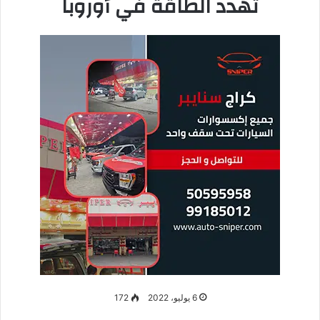
اغتيال الهاشمي …. تصريحات
مقتضبة
وقد اعترف أحمد حمداوي عويد معارج الكناني، وهو ضابط في وزارة
الداخلية، بتنفيذ عملية اغتيال الهاشمي. من خلال تصريحات له بثها
تلفزيون العراق الرسمي في 15 يوليو، 2021.
ولكن تصريحات الضابط كانت مقتضبة جدا، وغير كافية لإقناع الشعب
العراقي. أن الكناني هو من نفذ عملية القتل دون أن يتلقى الدعم،
من جناح مسلح أو جهة سياسية، كما شاع كثيرا في هذه القضية.