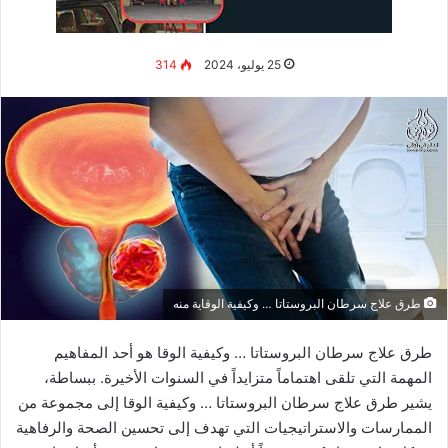
توجد أسباب عديدة لضعف الانتصاب أثناء العلاقة الحميمة، ومنها:
المشاعر السلبية مثل القلق والاكتئاب، والخوف من الفشل الجنسي
بين الأشخاص الأصغر سناً، ما يؤثر سلباً على قوة الانتصاب.
الإفراط في مشاهدة المواد الإباحية وفقاً للدراسات الحديثة ووفق
طبيبك
يُعد سبباً لمشكلة ضعف الانتصاب جراء الاستخدام القهري
لهذه المواد.
زيادة الوزن ومشكلات القلب تُعد من العوامل الرئيسية التي تؤثر
على الانتصاب بسبب ارتفاع ضغط الدم وتضيق الشرايين.
مرض السكري والاضطرابات الهرمونية المصاحبة له يمكن أن يسبب
ضعف الانتصاب أثناء العلاقة، إضافةً إلى اضطرابات الجهاز العصبي
مثل التصلب المتعدد.
الإدمان على المخدرات مثل الماريجوانا والكوكايين يؤثر على قوة
الانتصاب.
الآثار الجانبية لاستخدام مضادات الاكتئاب، حاصرات بيتا، وبعض
الأدوية المعالجة للقلب وارتفاع ضغط الدم.
علاج ضعف الانتصاب خلال الممارسة