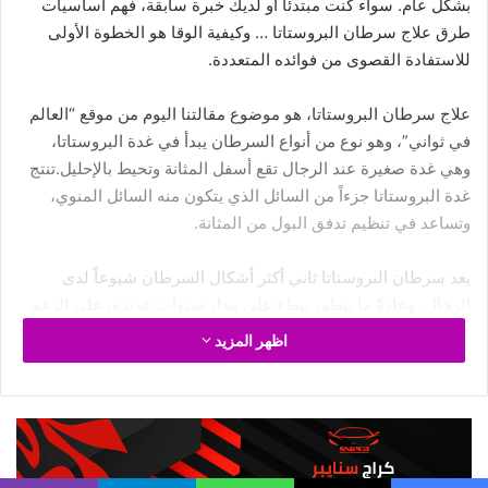
تعددت طرق علاج ضعف الانتصاب خلال العلاقة من تحسين نمط
الحياة إلى استخدام
الأدوية المساعدة
، ومن المهم التحقق مما إذا
كان الضعف يحدث بشكل متقطع أم متكرر.
أحياناً يكون عدم الانتصاب خلال العلاقة أمراً طبيعياً غير مقلق ولا
يستدعي العلاج، خاصةً إذا كان الشخص متعباً أو شارد الذهن.
في المقابل، يعتبر الفقدان المتكرر والدائم للانتصاب حالة تستدعي
البحث عن طرق للعلاج.
إليك بعض الأساليب المعتمدة لعلاج ضعف الانتصاب أثناء الممارسة:
تحسين نمط الحياة
مراقبة وضبط ضغط الدم بانتظام.
الحفاظ على وزن صحي.
اتباع نظام غذائي متوازن وصحي.
التحقق من مستويات
التستوستيرون
بين الفينة والأخرى.
تجنب المنتجات التي تحتوي على النيكوتين كالسجائر.
الانخراط في الأنشطة البدنية بانتظام مثل السباحة أو ركوب