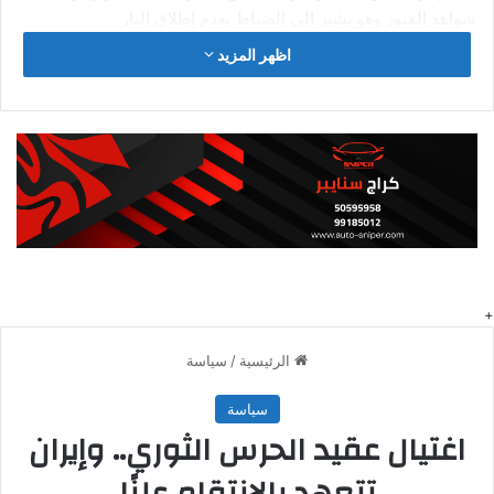
شواهد القبور وهو يشير إلى الضباط بعدم إطلاق النار.
اظهر المزيد
يأتي ذلك وسط أجواء سريعة التدهور حيث تزايد وحشية قوات
الاحتلال الأسرائيلي ضد الفلسطنين في القدس الشرقية المحتلة.
وينفي الكيان المحتل ذلك بشكل روتيني، ويلقي باللوم على
“المشاغبين” على حد وصفهم، خلال الأحداث الأخيرة وتضيف أنها
ستحافظ على الأمن.