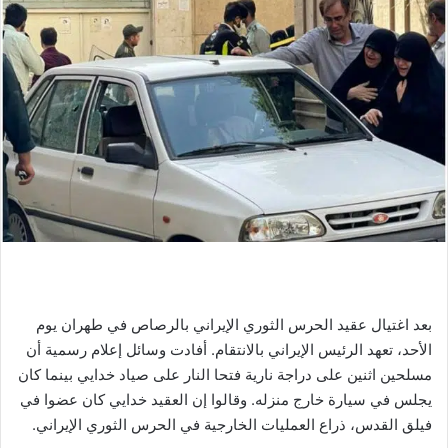
الوقت.
قوات الاحتلال الإسرائيلي تواصل
العنف والكذب
مع بداية الأسبوع، كانت عائلة شريف حزينة على وليد وكان أقاربه
يشاركون عن كثب في الجنازة. وحاولت الشرطة الحد من عدد
المعزين بسبب الجدل حول وفاته.
وفي أبريل، أفاد شهود عيان أن وليد الشريف، 21 عاماً ، أصيب
برصاصة مطاطية أطلقتها القوات الإسرائيلية بالقرب من المسجد
الأقصى. لكن الشرطة زعمت أنه سقط على الأرض وضرب رأسه
بينما كان يرشقهم بالحجارة. وقد أصيب بجروح خطيرة في الدماغ
وتوفي الأسبوع الماضي.
كان ابن عمه الأكبر نادر قد أنهى لتوه يوم الاثنين مهمة ملء قبر وليد
بالتراب. وفي الوقت نفسه، داهمت الشرطة المدججة بالسلاح
المقبرة قائلة إنها تعرضت للهجوم من قبل شبان رشقوهم الحجارة.