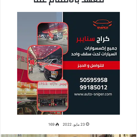
وجاءت الجنازة بعد ثلاثة أيام فقط من جنازة صحفية الجزيرة
شيرين
أبو عقله.
حيث ركلت قوات الأمن حاملي النعش وضربتهم وأطلقت
قنابل الصوت على حشد من المعزين، ما أثار استنكارًا دوليًا.
وفي حديثها لبي بي سي، قالت عائلة شريف إنهم يشعرون الآن أنهم
يتعرضون لهجوم من قبل قوات الأمن. بعد نقل نادر إلى المستشفى،
أصيب قريب آخر بعد أن صدمته الشرطة على ما يبدو عند المدخل
في هجوم “غير مبرر”. وهو حساب مدعوم بمقطع فيديو صوّر في ذلك