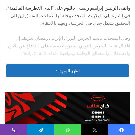
وتقول زوجة نادر إنه رفع يديه ليؤكد للشرطة أنه “لم يكن ينوي إثارة
المشاكل، لكنهم لم يهتموا به وأطلقوا النار عليه”.