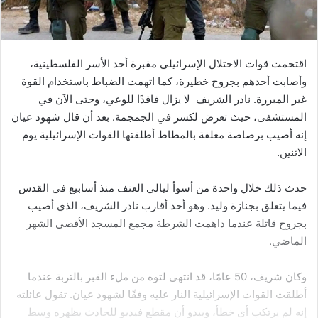
اقتحمت قوات الاحتلال الإسرائيلي مقبرة أحد الأسر الفلسطينية،
وأصابت أحدهم بجروح خطيرة، كما اتهمت الضباط باستخدام القوة
غير المبررة. نادر الشريف لا يزال فاقدًا للوعي، وحتى الآن في
المستشفى، حيث تعرض لكسر في الجمجمة. بعد أن قال شهود عيان
إنه أصيب برصاصة مغلفة بالمطاط أطلقتها القوات الإسرائيلية يوم
الاثنين.
حدث ذلك خلال واحدة من أسوأ ليالي العنف منذ أسابيع في القدس
فيما يتعلق بجنازة وليد. وهو أحد أقارب نادر الشريف، الذي أصيب
بجروح قاتلة عندما داهمت الشرطة مجمع المسجد الأقصى الشهر
الماضي.
وكان شريف، 50 عامًا، قد انتهى لتوه من ملء القبر بالتربة عندما
أطلقت القوات الإسرائيلية النار عليه وفقًا لشهود عيان. تقول عائلته
إنه لم يرتكب أي خطأ، ويبدو أن مقطع فيديو للحادث يظهره وسط