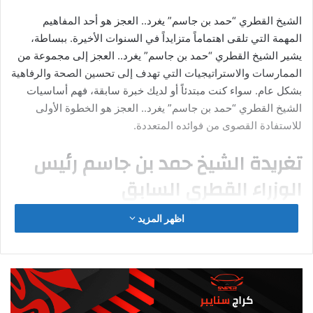
قطر 2022؟
استغلت الصين الهجوم الغربي الواضح ضد الدول العربية والإسلامية.
عندما أطلقت وسائل الإعلام الغربية حملة انتقادات ضد قطر التي
تستضيف كأس العالم.
وخاصة أن
الصين
عاشت هذه المشاعر عندما حاولت
الولايات
المتحدة
ودول الغرب تأديبها عندما استضافت أوائل هذا العام دورة
الألعاب الأولمبية الشتوية، بحملة إعلامية مشابهة و بمقاطعة
دبلوماسية، وذلك بسبب اضطهادها الإيغور في إقليم شينجيانغ.
و تمثلت استفادة
الصين
بقيام شركة إنشاءات صينية ببناء ملعب
لوسيل. الذي سيشهد المباراة النهائية لكأس العالم، وتزويد البطولة
بكل شيء من شركات صينية أخرى. بدءاً من محطة للطاقة الشمسية
وشاشات كبيرة ومركبات نقل تشتغل بالطاقة النظيفة، وأيضاً الأعلام
والوسائد.