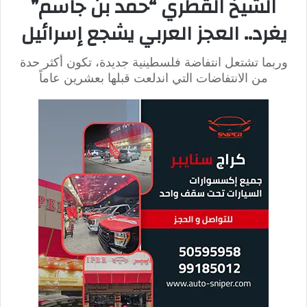
1934، ومنحت أيضاً المجلس العسكري الفاشي بطولة 1978 في
الأرجنتين، بينما ذهبت بطولة كأس العالم 2010 إلى جنوب أفريقيا،
التي تعتبر ملاذاً آمنا لحقوق المثليين، وتم منح تنظيم كأس العالم
الأخيرة لروسيا فلاديمير بوتين رغم انتهاكه حقوق الإنسان.