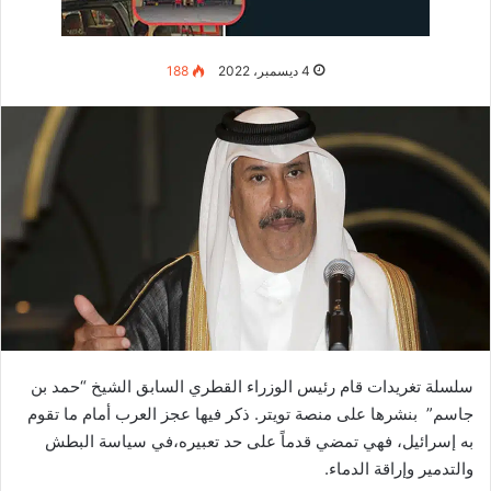
و اعتبر مساعد مدير “مبادرة سكوكروفت” للأمن في الشرق الأوسط
“خوزيه بلايو”. أن التغطية الغربية والأمريكية، تستند حتى الآن إلى
غضب انتقائي وازدواجية في المعايير. كما أنه تساءل هل كانت
الدعوات لمقاطعة كأس العالم في موسكو 2018 و أولمبياد بكين عام
2022، عالية الصوت؟ ولماذا لم يغضب الأوروبيون عندما اتخذت
روسيا كأس العالم 2018، وأيضاً الألعاب الأولمبية الشتوية في
سوتشي عام 2014، من أجل تشتيت انتباه دول العالم عن ضم
الرئيس الروسي لشبه جزيرة القرم، وعندما أعلن الرئيس الأمريكي
“جو بايدن” مقاطعة أولمبياد بكين الشتوية دبلوماسيا، بسبب علاقات
وتعاملات الصين مع الإيغور.
كيف استفادت الصين من مونديال