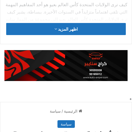
كيف ترى الولايات المتحدة كأس العالم بعيو هو أحد المفاهيم المهمة
التي تلقى اهتماماً متزايداً في السنوات الأخيرة. ببساطة، يشير كيف
ترى الولايات المتحدة كأس العالم بعيو إلى مجموعة من الممارسات
والاستراتيجيات التي تهدف إلى تحسين الصحة والرفاهية بشكل عام.
اظهر المزيد
سواء كنت مبتدئاً أو لديك خبرة سابقة، فهم أساسيات كيف ترى
الولايات المتحدة كأس العالم بعيو هو الخطوة الأولى للاستفادة
القصوى من فوائده المتعددة.
المعايير المزدوجة في بطولة كأس
العالم
قبل أن تبدأ بطولة كأس العالم لكرة القدم، طغت على أهمية البطولة
الأولى في العالم العربي، انتقادات ضد قطر الدولة المضيفة، وذلك
في مجال معاملة العمال المهاجرين وحقوق الأقليات، ومنع وضع
شارات دعم المثليين، كما أثارت الصحف الأمريكية مثل صحيفة
“واشنطن بوست ” انتقادات لـ”الفيفا”، بأنها تعاملت بسلبية مع
المناطق الرمادية ، حيث منحت لإيطاليا بينيتو موسوليني بطولة