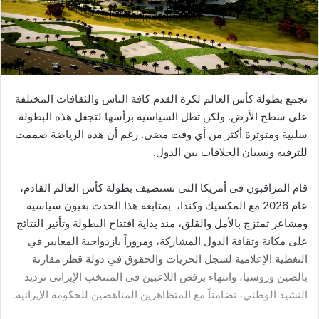
تجمع بطولة كأس العالم لكرة القدم كافة الناس والثقافات المختلفة
على سطح الأرض. ولكن تطل السياسية برأسها لتجعل هذه البطولة
سلبية ومتوترة أكثر من أي وقت مضى. رغم أن هذه الرياضة صممت
للترفيه ونسيان الخلافات بين الدول.
قام المراقبون في أمريكا التي تستضيف بطولة كأس العالم القادم،
عام 2026 مع المكسيك وكندا، بمتابعة هذا الحدث بعيون سياسية
ومشاعر تمتزج بالأمل والقلق، منذ بداية افتتاح البطولة وتأثير النتائج
على مكانة وثقافة الدول المشاركة، ومروراً بازدواجية المعايير في
التغطية الإعلامية لسجل الحريات والحقوق في دولة قطر مقارنة
بالصين وروسيا، وانتهاء برفض اللاعبين في المنتخب الإيراني ترديد
النشيد الوطني، تضامناً مع المتظاهرين المناهضين للحكومة الإيرانية.