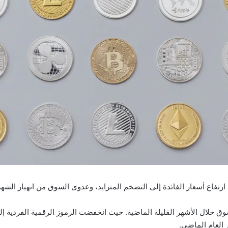
اع أسعار الفائدة إلى التضخم المتزايد، وعدوى السوق من انهيار الشهر ال
سوق خلال الأشهر القليلة الماضية. حيث انخفضت الرموز الرقمية الفردية إ