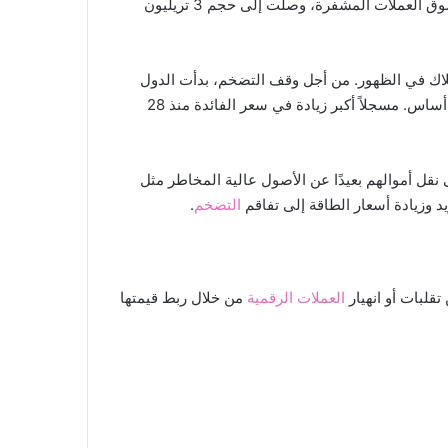
في ظل هذه الظروف، بدأت قيمة العملة المشفرة الرئيسية في الارتفاع ووصلت إلى ذروتها عند 69000 دولار. مع زيادة سيولة سوق العملات المشفرة، وصلت إلى حجم 3 تريليون
قتصاد العالمي في عام 2021، بدأ التضخم القائم على الاستهلاك في الظهور. من أجل وقف التضخم، بدأت الدول
. في الأسبوع الماضي، رفع مجلس الاحتياطي الفيدرالي الأمريكي سعر الفائدة القياسي بمقدار 75 نقطة أساس. مسجلاً أكبر زيادة في سعر الفائدة منذ 28
 نقل أموالهم بعيدًا عن الأصول عالية المخاطر مثل
 وزيادة أسعار الطاقة إلى تفاقم
التضخم
.
لبات أو انهيار
العملات الرقمية
من خلال ربط قيمتها