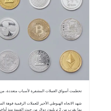
تحطمت أسواق العملات المشفرة لأسباب متعددة، من ارتف
شهد الاتجاه الهبوطي الأخير للعملات الرقمية فوهة ال
بما يقرب من 2 تريليون دولار من حيث القيمة منذ أواخر العام الماضي.