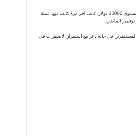
(BTC)، العملة المشفرة الأكثر شيوعًا، إلى أقل من 18000 دولار يوم السبت قبل أن يرتد مرة أخرى فوق مستوى 20000 دولار. كانت آخر مرة كانت فيها عملة
ًا. مع بيع المستثمرين في حالة ذعر مع استمرار الاضطراب في