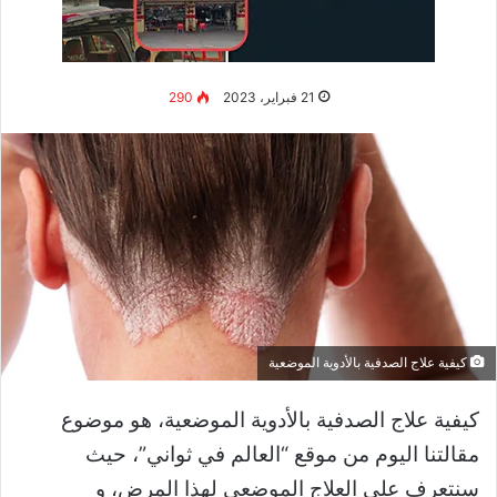
يبدأ المريض العلاج بأشعة الشمس، يجب استشارة
الطبيب المختص عن الطريقة الآمنة لاستخدام الضوء
الطبيعي في علاج الصدفية.
علاج جويكرمان
يعتبر علاج جويكرمان أسلوباً علاجياً يجمع بين العلاج
الضوئي والعلاج بقطران الفحم. ويعد هذا العلاج فعالاً
جداً لأن قطران الفحم يهيئ البشرة لتكون أكثر
استجابة للأشعة فوق البنفسجية B.
النطاق العريض للأشعة فوق البنفسجية B
عند استخدام ضوء النطاق العريض للأشعة فوق
البنفسجية B ، من مصدر ضوئي اصطناعي بجرعات
محددة بدقة، يمكن معالجة بقع
الصدفية
المنتشرة