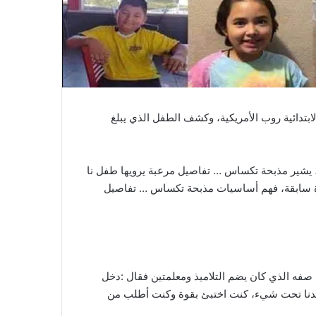
جوم الذي شنه مراهق يدعى سلفادور راموس (18 عاما) على مدرسته الابتدائية روب الأمريكية، وكشف الطفل الذي يبلغ
ة، يشير مذبحة تكساس … تفاصيل مرعبة يرويها طفل نا
رة سابقة، فهم أساسيات مذبحة تكساس … تفاصيل
 صفه الذي كان يضم التلاميذ ومعلمتين فقال :دخل
يجدنا تحت شيء، كنت اختبئ بقوة وكنت أطلب من