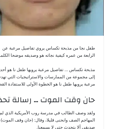
الرابعة من عمره كيفية نجاته هو وصديقه موضحا الكلما
مذبحة تكساس … تفاصيل مرعبة يرويها طفل نا هو أحد ال
إلى مجموعة من الممارسات والاستراتيجيات التي تهدف
مرعبة يرويها طفل نا هو الخطوة الأولى للاستفادة الق
حان وقت الموت … رسالة تحذي
ولقد وصف الطالب في مدرسة روب الأمريكية الذي ل
المهاجم الصف وانحنى قليلا، وقال: (حان وقف الموت)
صديقي ألا يتحدث حتى لا يسمعنا.