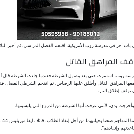
لى باب آخر في مدرسة روب الأمريكية، اقتحم الفصل الدراسي، ثم أخبر التل
ف المراهق القاتل
رسة روب، استمرت حتى بعد وصول الشرطة فعندما جاءت الشرطة قال أحد
 المراهق القاتل وأطلق عليها الرصاص، ثم اقتحم الشرطي الفصل، فقتله
 توقف إطلاق النار.
وأخرجت يدي، لأنني عرفت أنها الشرطة من الدروع التي يلبسونها.
لمهاجم ضحتا بحياتيهما من أجل إنقاذ الطلاب، قائلا : إيفا ميريليس 44 عاما و
اعدتهم وإنقاذهم”.