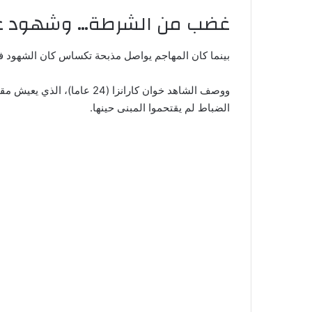
غضب من الشرطة… وشهود ع
بينما كان المهاجم يواصل مذبحة تكساس كان الشهود ف
ووصف الشاهد خوان كارانزا
الضباط لم يقتحموا المبنى حينها.