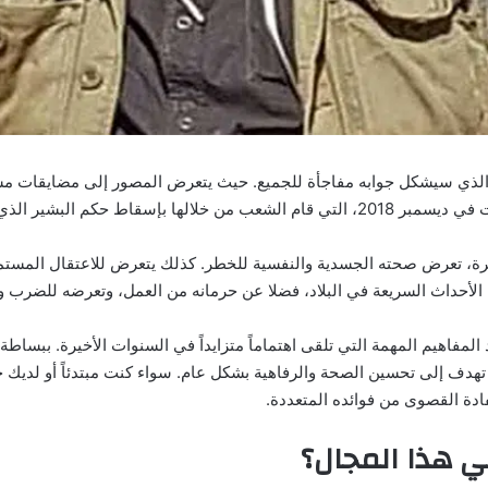
لذي سيشكل جوابه مفاجأة للجميع. حيث يتعرض المصور إلى مضايقات مستمر
ذي دام ثلاثين عاما وحتى الآن.
ة، تعرض صحته الجسدية والنفسية للخطر. كذلك يتعرض للاعتقال المستمر
الأحداث السريعة في البلاد، فضلا عن حرمانه من العمل، وتعرضه للضرب وال
مفاهيم المهمة التي تلقى اهتماماً متزايداً في السنوات الأخيرة. ببسا
 تهدف إلى تحسين الصحة والرفاهية بشكل عام. سواء كنت مبتدئاً أو لد
ادة القصوى من فوائده المتعددة.
ي هذا المجال؟