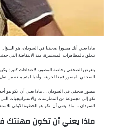
ماذا يعني أنك مصورا صحفيا في السودان، هو السؤال ا
تتعلق بالمظاهرات المستمرة، منذ الانتفاضة التي حدثت في ديسمبر 2018، التي قام الشعب من خلالها بإسقاط حكم البشير ال
يتعرض الصحفي وخاصة المصور، لاعتداءات كثيرة وكبير
الصحفي المصور قمعا لحريته. وأحيانا يتم منعه من نقل 
مصور صحفي في السودان … ماذا يعني أن تكو هو أحد ال
تكو إلى مجموعة من الممارسات والاستراتيجيات التي
السودان … ماذا يعني أن تكو هو الخطوة الأولى للاستف
ماذا يعني أن تكون مهنتك ف