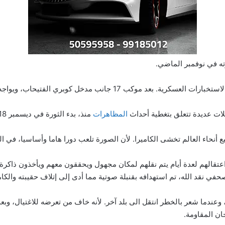
ه في نوفمبر الماضي.
ب 17 جانب مدخل كوبري الفتيحاب، ويواجه الآن 3 تهم.
ت عديدة تتعلق بتغطية أحداث
المظاهرات
منذ، بدء الثورة في ديسمبر 2018 حتى هذه اللحظة.
يع أنحاء العالم تخشى الكاميرا. لأن الصورة تلعب دورا هاما وأساسيا، في
تقالهم لعدة أيام يتم نقلهم لمكان مجهول ويحققون معهم ويأخذون ذاكرة 
ي نقد الله، تم استهدافه بقنبلة صوتية مما أدى إلى إتلاف حقيبته والكامير
وعندما شعر بالخطر انتقل الى بلد آخر. لأنه خاف من تعرضه للاغتيال، و
ان المقاومة.