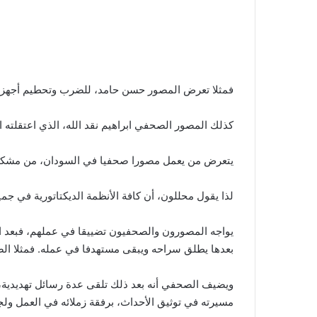
فمثلا تعرض المصور حسن حامد، للضرب وتحطيم أجهزت
كذلك المصور الصحفي ابراهيم نقد الله، الذي اعتقلته الاستخبارات العسكرية. بعد موك
يتعرض من يعمل مصورا صحفيا في السودان، من مشكلا
لذا يقول محللون، أن كافة الأنظمة الديكتاتورية في جم
يواجه المصورون والصحفيون تضييقا في عملهم، فبعد اع
بعدها يطلق سراحه ويبقى مستهدفا في عمله. فمثلا الصحف
ويضيف الصحفي أنه بعد ذلك تلقى عدة رسائل تهديدية، 
مسيرته في توثيق الأحداث، برفقة زملائه في العمل ولج