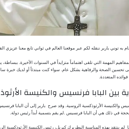
ام به توني باربر ننقله لكم عبر موقعنا العالم في ثواني تابع معنا عزيزي ا
فاهيم المهمة التي تلقى اهتماماً متزايداً في السنوات الأخيرة. ببساطة،
 تحسين الصحة والرفاهية بشكل عام. سواء كنت مبتدئاً أو لديك خبرة سا
وائده المتعددة.
 بين البابا فرنسيس والكنيسة الأرثو
رنسيس والكنيسة الأرثوذكسية الروسية. وقد صرح
باربر إلى أن البابا فرنسي
حجة في ذلك هي أن البابا فرنسيس .لم يقم بتسمية أبداً رئيس دولة.
ا لم ينتقد بهذه المناسبة البطريرك كيريل، رئيس الكنيسة الأرثوذكسية الرو