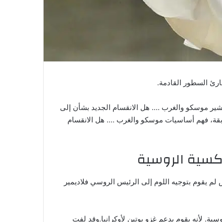
لقارئ السطور القادمة.
 يشير موسكو والغرب …. هل الانقسام الجديد بشأن إلى
بقة، فهم أساسيات موسكو والغرب …. هل الانقسام
ذكسية الروسية
س لم يقوم بتوجيه اللوم إلى الرئيس الروسي فلاديمير
سية. لأنه يقوم بدعم غزو بوتين لأوكرانيا.وقد لفت