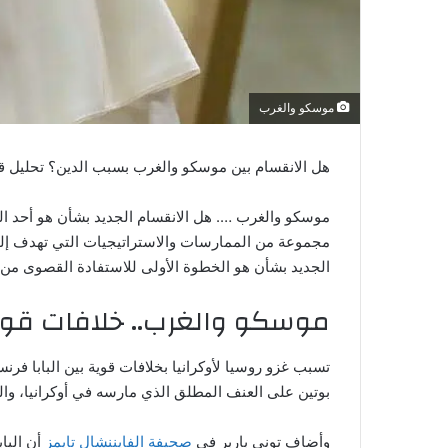
موسكو والغرب
هل الانقسام بين موسكو والغرب بسبب الدين؟
تحليل ق
موسكو والغرب …. هل الانقسام الجديد بشأن هو أحد الم
مجموعة من الممارسات والاستراتيجيات التي تهدف إلى
الجديد بشأن هو الخطوة الأولى للاستفادة القصوى من ف
موسكو والغرب.. خلافات قوية
تسبب غزو روسيا لأوكرانيا بخلافات قوية بين البابا ف
بوتين على العنف المطلق الذي مارسه في أوكرانيا، وال
وأضاف توني باربر في
صحيفة الفايننشال تايمز
أن الباب