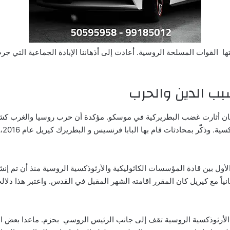
بتها القوات المسلحة الروسية. أعادت إلى أذهاننا الإبادة الجماعية التي جر
ب الدين والحرب
فاتيكان أثارت غضب البطريركية في موسكو. مؤكدة أن حرب روسيا والغرب كش
كسية.
وذ
الأول بين قادة المؤسسات الكاثوليكية والأرثوذكسية الروسية منذ أن تم إنشاء
ً ثانياً مع كيريل كان المقرر اقامته الشهر المقبل في القدس. واعتبر هذا 
يسة الأرثوذكسية الروسية تقف إلى جانب الرئيس الروسي بحزم. ماعدا بعض ا