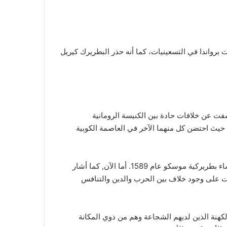
ت برواندا في التسعينيات، كما أنه حذر البطريرك كيريل
فت عن خلافات حادة بين الكنيسة الرومانية
كّر بمحادثات قام بها البابا فرنسيس و البطريرك كيريل عام 2016، حيث احتضن كل منهما الآخر في العاصمة الكوبية
 بطريركية موسكو عام 1589.
أما الآن, كما أشار
دلالت على وجود خلاف بين الحرب والدين والتنافس
لكهنة الذين لديهم الشجاعة وهم من ذوي المكانة