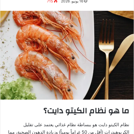
تسريع الدخول في الكيتوزيس:
الصيام المتقطع يسرع عملية
الدخول في الحالة الكيتونية
زيادة حرق الدهون:
الجمع بين النظامين يزيد من معدل حرق
الدهون بنسبة تصل إلى 30%
تحسين حساسية الأنسولين:
كلا النظامين يحسنان حساسية
الأنسولين بشكل كبير
زيادة إنتاج هرمون النمو:
الصيام المتقطع يرفع هرمون النمو
الذي يساعد على بناء العضلات وحرق الدهون
تعزيز الالتهام الذاتي (Autophagy):
عملية تنظيف الخلايا من
السموم والبروتينات التالفة
طرق مختلفة للجمع بين الكيتو
والصيام المتقطع