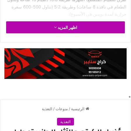
الطعام في نافذة 8 ساعات) وطريقة 5:2 (تناول 500-600 سعرة
حرارية لمدة يومين في الأسبوع).
اظهر المزيد
الاستمرارية أهم من الكمال. لا تنتظر
الظروف المثالية، ابدأ بما لديك، وطور
نفسك تدريجياً.
لماذا يعمل الكيتو والصيام المتقطع
معاً؟
كلا النظامين يعملان على نفس المبدأ الأساسي: إدخال الجسم في