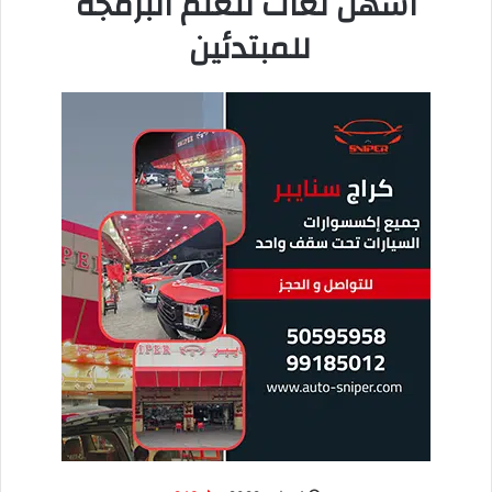
إليك
أفضل
6
أدوات لبناء موقع ويب
مجاني
1.
HubSpot
منشئ مواقع السحب
والإفلات
إذا كنت تأخذ ترغب بإنشاء موقع الويب الخاص بك وليس لديك خبرة
في
كتابة الأكواد
، ففكر في تجربة أداة إنشاء مواقع الويب بالسحب
والإفلات.
داخل منشئ مواقع الويب HubSpot، هناك سمات وقوالب تجعل
إطلاق موقع الويب الجديد سريعًا وسهلاً.