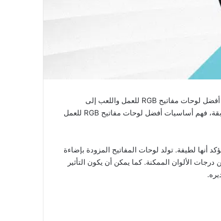
أفضل لوحات مفاتيح RGB للعمل واللعب هو أحد المفاهيم المهمة التي تلقى اهتماماً متزايداً في السنوات الأخيرة. ببساطة، يشير أفضل لوحات مفاتيح RGB للعمل واللعب إلى
مجموعة من الممارسات والاستراتيجيات التي تهدف إلى تحسين الصحة والرفاهية بشكل عام. سواء كنت مبتدئاً أو لديك خبرة سابقة، فهم أساسيات أفضل لوحات مفاتيح RGB للعمل
 لكن من المؤكد أنها لطيفة. تولد لوحات المفاتيح المزودة بإضاءة
ن درجات الألوان الممكنة. كما يمكن أن يكون التأثير