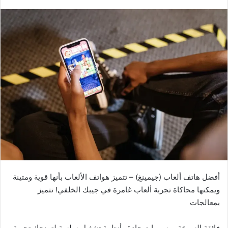
التخزين
تُباع معظم الأجهزة اللوحية بكميات مختلفة من وحدات التخزين
المدمجة. قد يرغب الطلاب الذين يعملون مع ملفات أكبر، مثل الصور
ومقاطع الفيديو، في التفكير في شراء جهاز لوحي بسعة تخزين 128
جيجابايت على الأقل. كذلك سيكون المستخدمون الذين يعملون عبر
الإنترنت في الغالب على ما يرام مع طرازات 64 جيجابايت
المتوسطة.
أفضل 5 أجهزة لوحية للكلية في
عام 2022
iPad (2021)