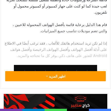
سعة تخزين 64 جيجابايت أو 256 جيجابايت ، لا يوجد بينهما
المواصفات الرئيسية
حجم الشاشة: ١٠.٢ بوصة
دقة الشاشة: 2160 × 1620 بكسل
التخزين: 64 جيجابايت، 256 جيجابايت