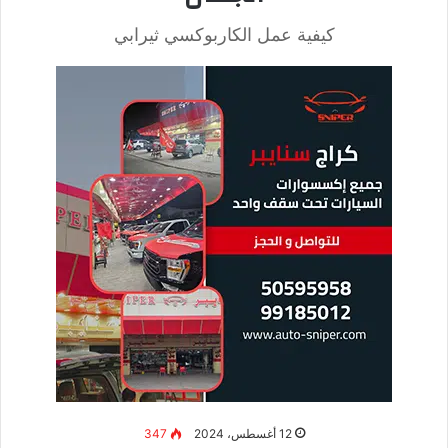
اخفقي
البيض
في وعاء وأضيفي له الشبت الجاف. وفق مطبخ
سيدتي
.
أضيفي جبن الفيتا بعد تفتيتها بالشوكة ودعي المزيج جانباً .
قومي برش رذاذ الزيت في مقلاة على النار، ثم صفي قطع
البروكلي وقلبيها على نار هادئة مدة 3-4 دقائق.
ضعي مزيج البيض فوق البروكلي، واتركيه حوالي 3 دقائق حتى
يتحمر من الأسفل، ثم اقلبيه ودعيه لدقيقتين حتى النضج.
ارفعي المقلاة عن النار، وضعي الأومليت في طبق التقديم،
وقدميه ساخناً.
والأن أصبح طبق أومليت بيض و بروكلي للرجيم جاهزاً وألف
صحة وعافية.
ونقدم لكم من خلال موقع “العالم في ثواني”، أيضاً أروع المقالات
الطبية والتقنية، بالإضافة إلى مقالات العناية بالذات والصحة
والتجميل ومقالات الكيتو
دايت
، وصفات الرجيم نتمنى أن نكون قد