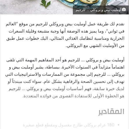
أومليت بيض و بروكلي … للرجيم
نقدم لك طريقة عمل أومليت بيض وبروكلي للرجيم من موقع “العالم
في ثواني”، وما يميز هذه الوصفة أنها وجبة مشبعة وقليلة السعرات
الحرارية ومناسبة لنظامك الغذائي المثالي، اليك خطوات عمل طبق
من الأومليت الشهي مع البروكلي.
أومليت بيض و بروكلي … للرجيم هو أحد المفاهيم المهمة التي تلقى
اهتماماً متزايداً في السنوات الأخيرة. ببساطة، يشير أومليت بيض و
بروكلي … للرجيم إلى مجموعة من الممارسات والاستراتيجيات التي
تهدف إلى تحسين الصحة والرفاهية بشكل عام. سواء كنت مبتدئاً أو
لديك خبرة سابقة، فهم أساسيات أومليت بيض و بروكلي … للرجيم
هو الخطوة الأولى للاستفادة القصوى من فوائده المتعددة.
المقادير
180 غرام بروكلي طازج مغسول ومقطع قطع صغيرة