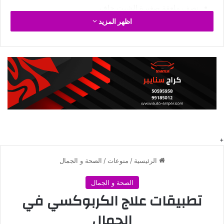
نصف ملعقة صغيرة الشبت جاف
اظهر المزيد
4 بيضات
ربع كوب
جبن
فيتا
رذاذ الزيت للطبخ
طريقة تحضير أومليت بيض و بروكلي
للرجيم
التغيير الحقيقي يبدأ من داخلنا. عندما
تقرر أن تكون أفضل نسخة من نفسك،
تصبح كل العقبات مجرد فرص للتعلم
والنمو.