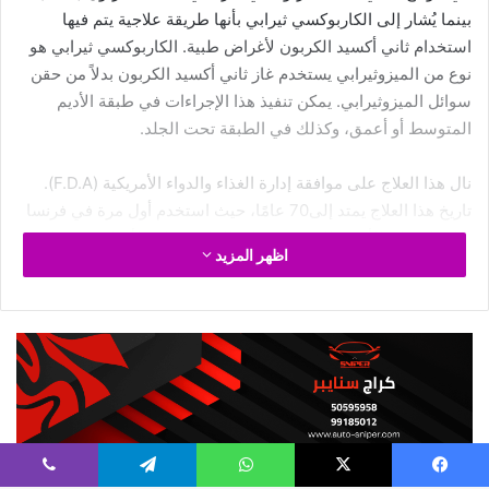
اقرأ أيضا :
رجيم النقاط الفرنسي مميزاته وطريقة احتساب النقاط
الأسئلة الشائعة عن أومليت بيض و
بروكلي … للرجيم
س: ما هو أومليت بيض و بروكلي … للرجيم بالضبط؟
ج: أومليت بيض و بروكلي … للرجيم هو مفهوم شامل يهدف إلى
تحسين جودة الحياة من خلال مجموعة من الممارسات والأنشطة
التي تعزز الصحة البدنية والنفسية.
س: هل أومليت بيض و بروكلي … للرجيم مناسب للجميع؟
فيسبوك
‫X
واتساب
تيلقرام
ڤايبر