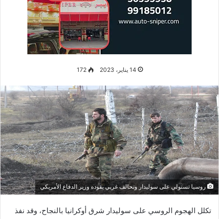
ونشرت صحيفة إيرانية تابعة للقضاء الإيراني خبر إعدام “علي رضا
أكبري” دون أن تحدد تاريخ تنفيذ عملية الإعدام. وقد قامت
إيران
بنشر مقطع فيديو للمسؤول الإيراني السابق علي أكبري، وهو يعترف
ولقد بدت تلك الاعترافات قسرية.
وقد قالت وزارة الاستخبارات الإيرانية، أنه أهم عميل في المخابرات
البريطانية في طهران.
دعوات طالبت إيران بعدم إعدام علي
أكبري
ووفق
رويترز
،
قامت خدمة بي بي سي الفارسية ببث رسالة صوتية
من السيد علي رضا أكبري، قال فيها أنه أجبر تحت التعذيب على
الاعتراف أمام الكاميرا، وأنه لم يرتكب تلك الجرائم.
كما قامت الولايات المتحدة الأمريكية بالانضمام إلى الدعوات التي
طالبت
إيران
بعدم إعدام رضا أكبري. وقال فيدانت باتيل، وهو