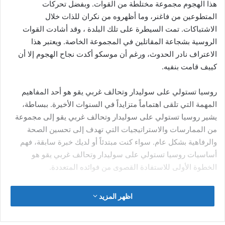
دبلوماسي في واشنطن إن إعدام أكبري، سيكون غير معقول،
ووصف التهم التي وجهت له بأنها ذات غايات ودوافع سياسية، وأدان
تلك التهم.
وقد دعمت وزارة الخارجية
البريطانية
عائلة أكبري، ومراراً حاولت أن
تثير قضيته مع السلطات الإيرانية، ولكن حكومة إيران لا تعترف
بالجنسية المزدوجة لشعبها الإيراني.