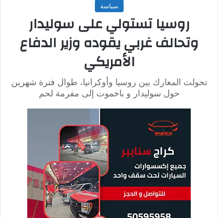
كما قال “سوناك” إن الحكام الإيرانيين لا يحترمون مع شعبهم حقوق
الإنسان. وأعرب عن تعاطفه مع عائلة “علي رضا “، كذلك قال
“جيمس كليفرلي” إن عملية الإعدام لن تظل دون طعن عليه.