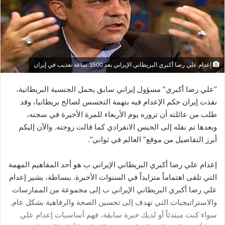
إعدام علي رضا أكبري البريطاني الإيراني بعد 3500 ساعة تعذيب في إيران
“علي رضا أكبري” مسؤول إيراني سابق يحمل الجنسية البريطانية،
نفذت إيران حكم الإعدام فيه بتهمة التجسس لصالح بريطانيا، وقد
طلب من عائلته أن تزوره يوم الأربعاء للمرة الأخيرة في سجنه،
وبعدها تم نقله إلى الحبس الانفرادي كما قالت زوجته. والآن إليكم
أبرز التفاصيل من موقع” العالم في ثواني”.
إعدام علي رضا أكبري البريطاني الإيراني ب هو أحد المفاهيم المهمة
التي تلقى اهتماماً متزايداً في السنوات الأخيرة. ببساطة، يشير إعدام
علي رضا أكبري البريطاني الإيراني ب إلى مجموعة من الممارسات
والاستراتيجيات التي تهدف إلى تحسين الصحة والرفاهية بشكل عام.
سواء كنت مبتدئاً أو لديك خبرة سابقة، فهم أساسيات إعدام علي