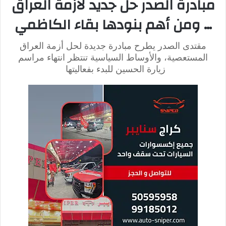
أماكن محاولات الاغتيال
وفق ما جاء في
صحيفة
BBC
،
تعرضت الملكة إليزابيث لمحاولات
اغتيال عديدة، ومن أكثر المناطق التي تعرضت فيها للخطر بريطانيا
وأماكن في إفريقيا. ولم يضف رئيس فريق الحماية الملكي معلومات
أكثر.
كما وقد قابلت الملكة محاولات اغتيالها بثبات، لأنها شديدة الإيمان
بأنها لن تتعرض للخطر.
آخر محاولة اغتيال تعرضت لها