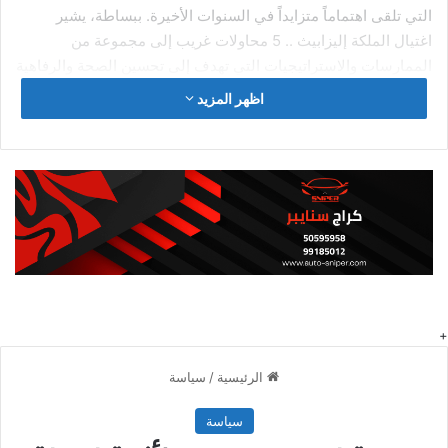
التي تلقى اهتماماً متزايداً في السنوات الأخيرة. ببساطة، يشير
اغتيال الملكة إليزابيث .. 5 محاولات غريب إلى مجموعة من
الممارسات والاستراتيجيات التي تهدف إلى تحسين الصحة والرفاهية
بشكل عام.
اظهر المزيد