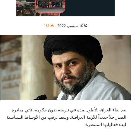
الملكة البريطانية
كانت آخر محاولة اغتيال، تعرضت لها الملكة “إليزابيث” في ديسمبر
2021. وحينها أعلنت الشرطة أنها قبضت على الرجل، الذي تسلل
إلى مقر إقامتها في قلعة “وندسور” الواقعة جنوب انكلترا. وهو يحمل
قوسا وفاسا. وكان جريئا حيث أنه قام بنشر مقطع فيديو على مواقع
التواصل الاجتماعي، يتباهى فيه أنه تسلل لقتل
ملكة بريطانيا
.
كما وصرحت الشرطة أن “جاسوانت سينغ تشايل” الذي يبلغ عشرين
عاما ظهر في القلعة، وهو يرتدي غطاء على رأسه وقناعا، وظهر كأنه
حارس في مشهد سينمائي، وقد وجهت له الشرطة
البريطانية
تهمة
التهديد بالقتل والخيانة.
كما وقد كانت الملكة “إليزابيث” وقت وقوع الحادث في القلعة مع
ابنها الأمير “تشارلز” وزوجته” كاميلا” بالإضافة إلى آخرين من العائلة.
وبرر الشاب المتهم فعلته هذه بأنه سيخي من الهند، أراد أن ينتقم
للذين قتلوا في
المذبحة
، التي حدثت عام 1919 في أمريتسار الهندية،