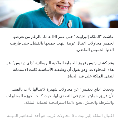
عاشت “الملكة إليزابيث” حتى عمر 96 عاما، بالرغم من تعرضها
لخمس محاولات اغتيال غريبة انتهت جميعها بالفشل. حتى فارقت
الدنيا الخميس الماضي.
وقد كشف رئيس فريق الحماية الملكية البريطانية “داي ديفيس”. عن
هذه المحاولات، وهو يقول أن وظيفته الأساسية كانت الاستماتة
لتبقى الملكة على قيد الحياة.
وتحدث “داي ديفيس” عن محاولات شهيرة لاغتيالها باءت بالفشل.
لأن فريق حمايتها نجح في التصدي لها، حيث كانت أجهزة المخابرات
والشرطة والجيش، تضع دائما استراتيجية لحماية الملكة.
اغتيال الملكة إليزابيث .. 5 محاولات غريب هو أحد المفاهيم المهمة