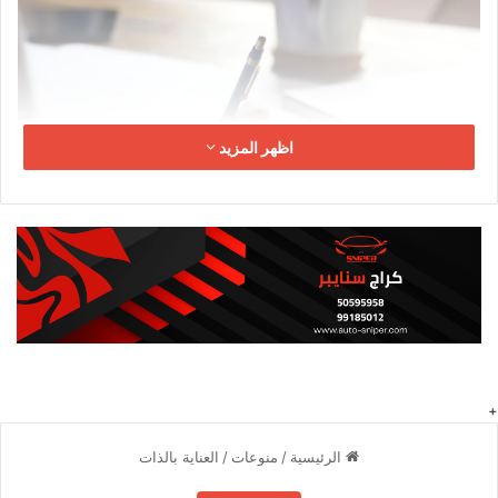
اظهر المزيد
الأهداف والحدود الشخصية هو أحد المفاهيم المهمة التي تلقى
اهتماماً متزايداً في السنوات الأخيرة. ببساطة، يشير الأهداف والحدود
الشخصية إلى مجموعة من الممارسات والاستراتيجيات التي تهدف
إلى تحسين الصحة والرفاهية بشكل عام. سواء كنت مبتدئاً أو لديك
خبرة سابقة، فهم أساسيات الأهداف والحدود الشخصية هو الخطوة
الأولى للاستفادة القصوى من فوائده المتعددة.