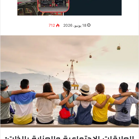
الأهداف الشخصية: خريطة طريق
حياتك
الأهداف هي البوصلة التي توجه حياتك. بدونها، أنت مثل سفينة بغير
دفة، تتقاذفها أمواج الحياة والظروف. الأهداف لا تعني التخطيط لكل
دقيقة في حياتك، بل تعني أن لديك اتجاهاً واضحاً تعمل نحوه بوعي.
لماذا تحديد الأهداف مهم؟
يمنح حياتك
معنى واتجاهاً
واضحين
يساعدك على
تركيز طاقتك
على ما يهم حقاً
يزيد
دوافعك
وإصرارك في الأوقات الصعبة
يمنحك
شعوراً بالإنجاز
عندما تحققها
يقلل التشتت بين “المهم” و”العاجل”
طريقة SMART لوضع الأهداف