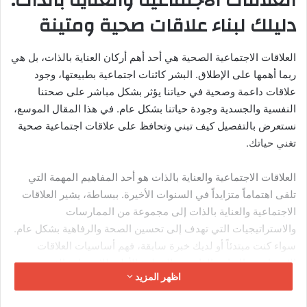
لتحويل أحلامك إلى أهداف قابلة للتحقيق، استخدم طريقة SMART
الذكية:
S – محدّد (Specific):
“أريد أن أقرأ 12 كتاباً في السنة” وليس
“أريد أن أقرأ أكثر”.
M – قابل للقياس (Measurable):
“سأقرأ كتاباً واحداً كل
شهر” – رقم واضح يمكن تتبعه.
A – قابل للتحقيق (Achievable):
اختر هدفاً صعباً لكنه
ممكن، وليس مستحيلاً.
R – ذو صلة (Relevant):
الهدف يجب أن يكون متوافقاً مع
قيمك وأولوياتك الحقيقية.
T – محدد بزمن (Time-bound):
“خلال 6 أشهر” – بدون موعد
نهائي، الهدف يبقى حلماً.
الحدود الشخصية: جدار الحماية