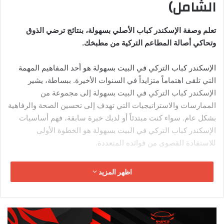
الشامل)
تعلم وصفة الإسكندر كباب الأصلي بسهولة، بنتائج ترضي الذوق
وتحاكي أصالة المطاعم التركية من مطبخك.
الإسكندر كباب التركي في البيت بسهولة هو أحد المفاهيم المهمة
التي تلقى اهتماماً متزايداً في السنوات الأخيرة. ببساطة، يشير
الإسكندر كباب التركي في البيت بسهولة إلى مجموعة من
الممارسات والاستراتيجيات التي تهدف إلى تحسين الصحة والرفاهية
بشكل عام. سواء كنت مبتدئاً أو لديك خبرة سابقة، فهم أساسيات
الإسكندر كباب التركي في البيت بسهولة هو الخطوة الأولى
للاستفادة القصوى من فوائده المتعددة.
لمحة قصيرة عن الطبق:
اظهر المزيد
الإسكندر كباب (İskender Kebab) هو من أشهر أطباق بورصة
التركية
، يُقدّم بلحم مشوي على خبز البيدا، مغطّى بصلصة الزبدة
الغنية، مع قدم الزبادي المنعش جانبًا. رغم بساطته المكونات، إلا أن