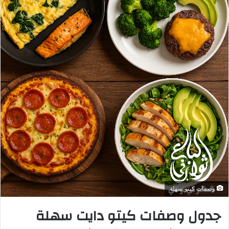
الخطوات التفصيلية لإعداد الإسكندر
كباب في البيت:
1. تجهيز وتتبيل اللحم:
في وعاء عميق: امزج الطماطم المبشورة أو المركز مع الثوم
المهروس، الزبدة الذائبة، الملح، الفلفل الأسود، الحبهان،
والفلفل الأحمر.
أضف شرائح اللحم المقطّعة، قلب بلطف، واترك التتبيلة تمتص
النكهات ساعة في الثلاجة.
2. شوي أو تحمير اللحم: