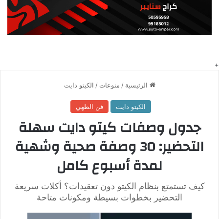
المهارة في التتبيل والتقديم تصنع الفارق.
مكونات الوصفة السرية وهي عبارة
عن أدوات وفي المكونات
الأساسية:
اللحوم:
حوالي 1 كجم من لحم البقر أو الضأن مقطّع شرائح رقيق أو مفروم
ناعم، مع إزالة الدهون الكبيرة.
الصلصة والطماطم:
كوكتيل طماطم طازجة مبشورة أو مركز مع الزبدة التركية، الثوم،
البهارات (ملح، فلفل أسود، حبهان مطحون)، ومسة فلفل أحمر
مطحون.
خبز البيدا:
خميرة – دقيق – ماء – ملح – زيت، تُخبز على شكل دائري أو بيضاوي
مستوي.