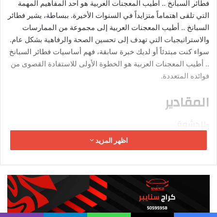
ونقدم لكم من خلال موقع “العالم في ثواني”، أروع المقالات الطبية
والتقنية، بالإضافة إلى مقالات العناية بالذات والصحة والتجميل
ومقالات الكيتو دايت، نتمنى أن نكون قد وفقنا في اختيارنا لها، فنحن
نحرص على انتقاء أفضل وأحدث المواضيع التي تهمكم.
اقرأ أيضأ:
دجاج مشوي في الفرن.. وصفة بسيطة لوجبة عائلية لذيذة!