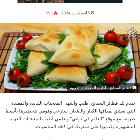
كوب وربع الكوب من
الماء
الدافئ أو حسب حاجتك، واعجني
العجينة جيداً حتى تصبح طرية وناعمة.
ثم غطي العجينة ودعيها حتى ترتاح ويتضاعف حجمها لمدة
ساعة واحدة.
بعد ذلك قطعي العجينة الى قطع ، ورقي كل قطعة على طاولة
مرشوشة بالطحين إلى رغيف له شكل بيضاوي.
ثم قومي بصف جميع الأرغفة في
صينية
عليها ورق الخبز،
واحرصي على ترك مسافة بينها حتى لا تلتصق القطع ببعضها
عند الخبز.
ادهني سطح العجين ببياض أو زلال البيضة، ثم اثني أطراف
الرغيف قليلاً.
ضعي حشوة الصفيحة الشامية على الأرغفة، ثم ادخليها إلى
الفرن على درجة حرارة 250 مئوية لمدة 12 دقيقة تقريباً.وفق
سيدتي
.
ثم قدّمي لعائلتك الصفيحة الشامية ساخنة مع اللبن، وزيّني
طبق المقبلات اللذيذ جداً بأوراق النعناع
الأخضر
.