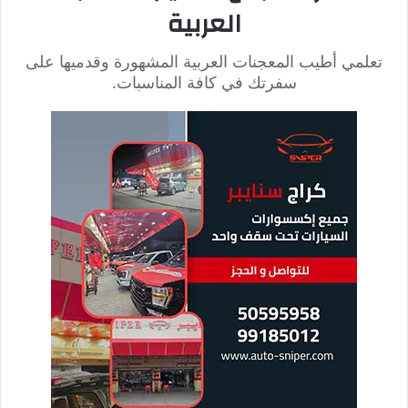
رشة قرفة
رشة بهار
رشة فلفل أسود
رشة ملح
طريقة تحضير حشوة الصفيحة
الشامية
بداية قومي بفرم جميع أنواع الخضر بشكل ناعم.
ثم ضعي الخضر المفرومة كلها مع باقي المقادير، واخلطيهم
بشكل جيداًحتى تصبح الحشوة متجانسة.
طريقة تحضير الصفيحة الشامية
الأصلية
قومي بخلط جميع مكونات عجينة الصفيحة، ثم أضيفي فوقهم