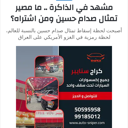
ووفق
وكالة
رويترز
،
ذكرت وسائل إعلام أمريكية سابقاً
أن وزارة العدل ووزارة الدفاع الأمريكيتين، قامتا فتح
تحقيق بسبب تسريب وثائق سرية للبنتاغون
والاستخبارات
الأمريكية
تتعلق بخطط أمريكا وحلف
الناتو لتجهيز القوات الأوكرانية، من أجل شن هجوم
مضاد.