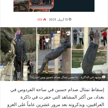
وقد تم نشر الوثائق السرية الأمريكية، التي تكشف عن
معلومات خاصة، بجداول توريد الذخيرة وعدد أفراد
الجيش على تويتر وإنستغرام.
كما ذكرت صحيفة نيويورك تايمز في 7 أبريل أن جزءاً
جديداً من تلك الوثائق حول معلومات أوكرانية انتشر