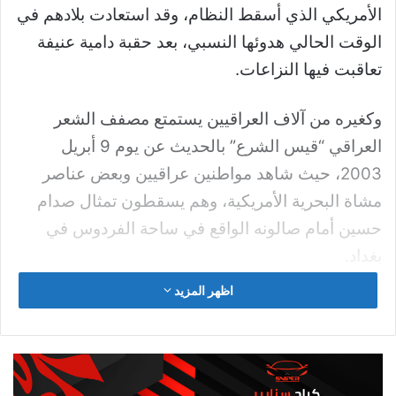
على الإنترنت.
واقعة تسريب وثائق سرية أمريكية تفضح
الجهود العسكرية لأوكرانيا
ومؤخراً تعتبر واقعة تسريب وثائق سرية
أمريكية
ليست
أمراً جديداً، ولكن تسريب الوثائق السرية للبنتاغون
الأخيرة تحمل خطورة كبيرة وخطرها يفوق التسريبات
السابقة.
ووفق تقرير نشرته صحيفة نيويورك تايمز، تكمن
خطورة الوثائق السرية الأمريكية التي تم تسريبها
مؤخراً ويبلغ عددها 100 تقريباً
.
، في مضمونها العسكري
لا الدبلوماسي، حيث أنها تتحدث بشكل رئيسي عن
صراع دائر حالياً، وهو الغزو الروسي لأوكرانيا الذي بدأ