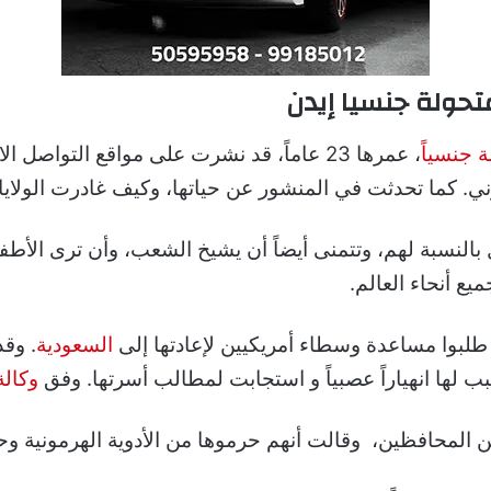
متحولة جنسيا إيدن
 جنسياً
، عمرها 23 عاماً، قد نشرت على مواقع التواص
موني. كما تحدثت في المنشور عن حياتها، وكيف غادرت الولاي
 بالنسبة لهم، وتتمنى أيضاً أن يشيخ الشعب، وأن ترى الأطف
ع أنحاء العالم.
طلبوا مساعدة وسطاء أمريكيين لإعادتها إلى
السعودية
. وق
لها انهياراً عصبياً و استجابت لمطالب أسرتها. وفق
وكالة
 المحافظين، وقالت أنهم حرموها من الأدوية الهرمونية وح