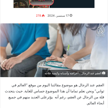
التهاب المرارة:
يمكن أن يسبب التهاب المرارة الألم الحاد في
الجزء العلوي الأيمن من البطن.
انسداد الأمعاء:
يمكن أن يسبب انسداد الأمعاء الألم الحاد
والانتفاخ في البطن.
ينصح بالتوجه إلى الطبيب للفحص السريري والتشخيص الصحيح،
وعلاج ألم البطن الحاد وفقاً للسبب المحدد له.
أسباب ألم البطن الحاد … انسداد الأمعاء أ هو أحد المفاهيم المهمة
التي تلقى اهتماماً متزايداً في السنوات الأخيرة. ببساطة، يشير
أسباب ألم البطن الحاد … انسداد الأمعاء أ إلى مجموعة من
الممارسات والاستراتيجيات التي تهدف إلى تحسين الصحة والرفاهية
بشكل عام.
متى يكون ألم البطن خطيراً؟
يمكن أن يكون ألم البطن خطيراً في بعض الحالات، ويتوقف ذلك على
سبب الألم. ومن بين الأسباب الشائعة لألم البطن الخطيرة التي يجب