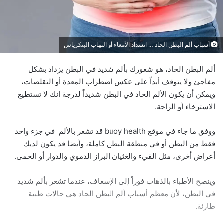
أسباب ألم البطن الحاد … انسداد الأمعاء أو التهاب البنكرياس
ألم البطن الحاد، هو شعورك بألم شديد في البطن يزداد بشكل
مفاجئ ولا يتوقف أبداً على عكس اضطراب المعدة أو التقلصات،
ويمكن أن يكون الألم الحاد في البطن شديداً لدرجة انك لا تستطيع
الاسترخاء أو الراحة.
ووفق ما جاء في موقع buoy health قد تشعر بالألم في جزء واحد
فقط من البطن أو في منطقة البطن كاملة، وأيضا قد يكون لديك
أعراض أخرى، مثل القيء والغثيان البراز الدموي والدوار أو الحمى.
وينصح الأطباء بالذهاب فوراً إلى الإسعاف، عندما تشعر بألم شديد
في البطن، لأن معظم أسباب ألم البطن الحاد هي حالات طبية
طارئة.