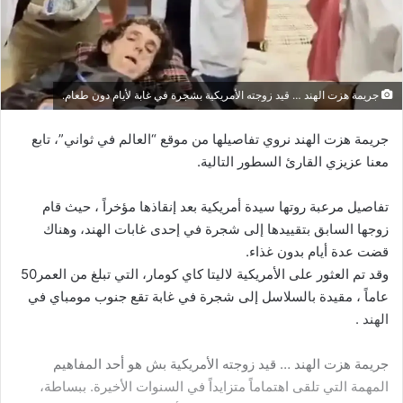
جريمة هزت الهند … قيد زوجته الأمريكية بشجرة في غابة لأيام دون طعام.
جريمة هزت الهند نروي تفاصيلها من موقع “العالم في ثواني”، تابع
معنا عزيزي القارئ السطور التالية.
تفاصيل مرعبة روتها سيدة أمريكية بعد إنقاذها مؤخراً ، حيث قام
زوجها السابق بتقييدها إلى شجرة في إحدى غابات الهند، وهناك
قضت عدة أيام بدون غذاء.
وقد تم العثور على الأمريكية لاليتا كاي كومار، التي تبلغ من العمر50
عاماً ، مقيدة بالسلاسل إلى شجرة في غابة تقع جنوب مومباي في
الهند .
جريمة هزت الهند … قيد زوجته الأمريكية بش هو أحد المفاهيم
المهمة التي تلقى اهتماماً متزايداً في السنوات الأخيرة. ببساطة،