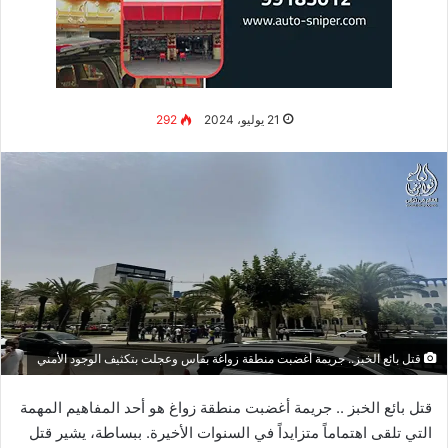
وانخفاض وزنها بشكل ملحوظ، حيث أوضحت أن زوجها قام بتقييدها
إلى شجرة في الغابة، وأخبرها بأنه سيتركها لتموت هناك.
وأظهرت الصور التي قام رجال الإنقاذ بمشاركتها في مدينة
ساوانتوادي
الأمريكية
،
.
لاليتا عند العثور عليها، وهي في حالة هزال
شديد وكانت مغطاة بالتراب.
تفاصيل إنقاذ الأمريكية لاليتا
جريمة هزت الهند.. وتم إنقاذ لاليتا بعد أن سمع راعي في الغابة
صراخها وهي تستغيث طالبة المساعدة ،
.
فأبلغ
الشرطة
على
الفور.فسارع رجال الإنقاذ إلى الغابة.
وباشرت الشرطة التحقيق في قضية محاولة قتل السيدة الأمريكية
لاليتا من قبل زوجها السابق،
.
وجاري البحث عنه للقبض عليه من أجل
الكشف عن الأسباب وراء فعله.
ووفق التقارير، تحمل هذه السيدة
الجنسية
الأمريكية حيث أنها ولدت
في الولايات المتحدة،
.
وعاشت في الهند لمدة عشر سنوات، مع
العلم أن تأشيرتها للإقامة قد انتهت.