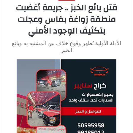
وتحدثت الأمريكية لاليتا مع المسعفين كتابةً بسبب تدهور صحتها