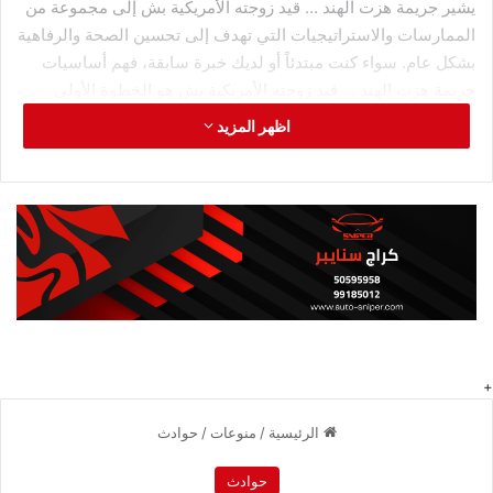
يشير جريمة هزت الهند … قيد زوجته الأمريكية بش إلى مجموعة من
الممارسات والاستراتيجيات التي تهدف إلى تحسين الصحة والرفاهية
بشكل عام. سواء كنت مبتدئاً أو لديك خبرة سابقة، فهم أساسيات
جريمة هزت الهند … قيد زوجته الأمريكية بش هو الخطوة الأولى
للاستفادة القصوى من فوائده المتعددة.
اظهر المزيد
جريمة هزت الهند … إنقاذ سيدة
أمريكية قيدها زوجها بشجرة في
غابة
وفي قضية محاولة قتل زوج سابق لزوجته، كشفت لاليتا إن زوجها
السابق “قام بتقييدها هناك، وتركها بدون طعام لمدة40 يوماً “، وفق
التقرير الذي نشرته شبكة “
سكاي نيوز
” البريطانية نقلاً عن صحيفة
“إنديان إكسبرس”.