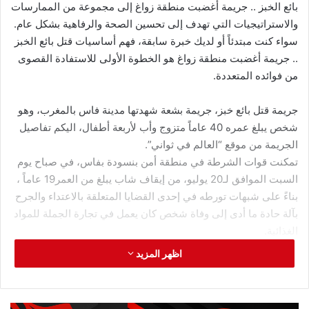
أصيبت لاليتا بذهان حاد واضطرابات نفسية، كما يتم تغذيتها عن
طريق الوريد،
.
ويتم حقنها لمعالجة الانغلاق في الفك، ولم توضح
سبب إقدام زوجها السابق على هذا الفعل.
ونقدم لكم من خلال موقع “العالم في ثواني”،
.
أروع المقالات الطبية
والتقنية، بالإضافة إلى مقالات العناية بالذات والصحة والتجميل
ومقالات الكيتو دايت،
.
نتمنى أن نكون قد وفقنا في اختيارنا لها، فنحن
نحرص على انتقاء أفضل وأحدث المواضيع التي تهمكم.
اقرأ أيضا :
قتل بائع الخبز .. جريمة أغضبت منطقة زواغة بفاس
وعجلت بتكثيف الوجود الأمني
الاستمرارية أهم من الكمال. لا تنتظر
الظروف المثالية، ابدأ بما لديك، وطور