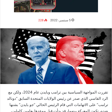
ذو أصول هندية تنتمي إلى “شرق أفريقيا”.
عين عام 2015 نائباً في البرلمان البريطاني.
شغل منصب “وزير مالية” في عام 2020
نظم عدة خطط ساهمت بشكل كبير في مكافحة الوباء العالمي
كوفيد 19.
حافظ على بقاء الاقتصاد منتعشاً، خلال الفترة التي فرض فيها
الإغلاق، وذلك بصرف مبالغ مالية ضخمة.
شكلت خطوته بالترك المبكر للحكومة، في إجبار جونسون على
الإستقالة.
الوعود التي قدمها ريشي سوناك
لناخبيه
عدم موافقته على تخفيض الضريبة، حتى يبلغ التضخم المالي
مستوى جيد.
خفض ضريبة الدخل لمستوى واحد في 2024، وثلاث مستويات
أخرى عند نهاية الدورة القادمة للبرلمان.