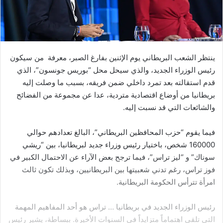
ينتظر الشعب البريطاني يوم الإثنين بفارغ الصبر، معرفة من سيكون
رئيس الوزراء الجديد، والذي سيحل محل “بوريس جونسون”، الذي
قدم استقالته بعد تمرد داخلي ضمن فريقه، بسبب ما وصلت إليه
بريطانيا من أوضاع اقتصادية متردية، عدا عن مجموعة من الفضائح
والشائعات التي قد نسبت إليه.
فيما يقوم “حزب المحافظين البريطاني”، البالغ تعدادهم حوالي
160000 شخص، باختيار رئيس وزراء جديد لبريطانيا، بين “ريشي
سوناك” و “ليز تراس”، فيما ترجح بعض الآراء عن الاحتمال الكبير في
فوز تراس، رغم تدني شعبيتها بين البريطانيين، وبذلك تكون ثالث
امرأة تترأس الحكومة البريطانية.
رئيس الوزراء الجديد في بريطانيا … تراس هو أحد المفاهيم المهمة
التي تلقى اهتماماً متزايداً في السنوات الأخيرة. ببساطة، يشير رئيس