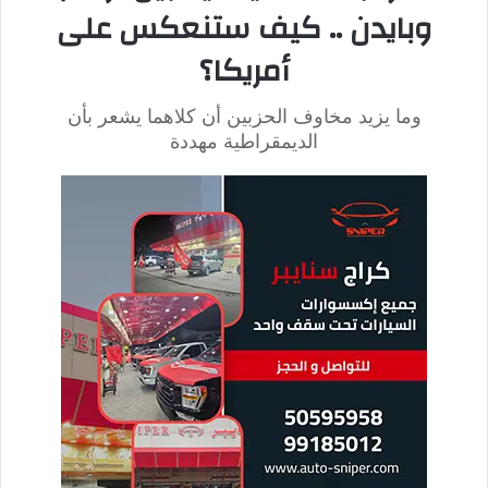
استلمت العديد من المناصب، أحدها وزيرة التجارة، والتي أدت
دوراً كبيراً فيها من خلال المفاوضات التجارية التي قامت، إثر
تخلي بريطانيا عن الاتحاد الأوروبي.
وعود ليز تراس لناخبيها
التوقف عن إصدار أوامر بشأن ضرائب جديدة، مع إلغاء الزيادة
الضريبة للشركات.
إيقاف فواتير الطاقة، أو ما يسمى بالضريبة الخضراء.
التعهد بدفع ربع الإنتاج البريطاني إلى وزارة الدفاع حتى بلوغ
عام 2026 ثم رفعها بحلول 2030.
نبذة عن حياة ريشي سوناك المرشح
لمنصب رئيس للوزراء
ولد في عام 1980 ضمن مدينة “ساوثهامبتون” عن عمر يناهز
42 عاماً.