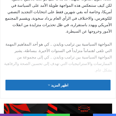
زيادة الضرائب المفروضة على الشركات، حتى تصل لمستوى
25 بالمئة، في حلول عام 2023
الحفاظ على النفقات المخصصة للدفاع.
تحديات ضخمة سوف يواجها رئيس
الوزراء
ما لبث أن تخلى “جونسون ” عن منصبه، حتى بدأت معدلات
النمو بالتراجع، رافقها تضخم مالي غير معهود، أدى إلى ارتفاع
هائل في أسعار المحروقات والأغذية.
أدى الارتفاع الكبير في الأسعار، إلى إضراب العديد من العاملين
في قطاعات الدولة، والذي أدى إلى إحباط شديد.
انخفاض كبير لم يشهد له مثيل في سعر الجنيه الإسترليني.
توقع البنك المركزي في إنجلترا، في زيادة التضخم المالي،
وصولاً لذروته في بداية العام المقبل، في حال استمرار أزمة
الوقود على ماهي عليه.