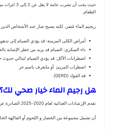
حيث يجب أن 
الطعام.
ريجيم الماء مُضر، لكنه يصبح ضار عند الأشخاص الذين ي
أمراض الكلى المزمنة: قد يؤدي الصيام إلى تدهو
داء السكري: الصيام قد يزيد من خطر الإصابة با
اضطرابات الأكل: قد يؤدي الصيام لتتالي حدوث ح
اضطراب المريئ أو مايعرف باسم حر
قة الفؤاد (GERD).
هل رجيم الماء خيار صحي لك؟
تقدم الإرشادات الغذائية لعام 2020-2025 الصادرة عن وزارة الزراعة الأمريكية توصيات ونصائح لنظام غذائي متوازن، والتي يجب
أن تشمل مجموعة من الخضار و اللحوم أو الفاكهة الخالي