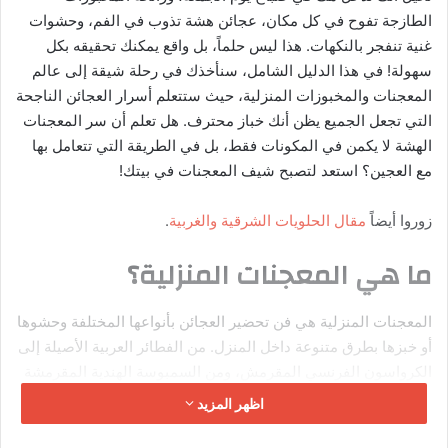
المكونات:
4 أكواب سبانخ طازجة صغيرة
1 كوب فراولة مقطعة شرائح
½ كوب جبنة ماعز مفتتة
¼ كوب جوز محمص
2 ملعقة كبيرة خل بلسمك
3 ملاعق كبيرة زيت زيتون
1 ملعقة صغيرة عسل
ملح وفلفل حسب الرغبة
طريقة التحضير:
اغسل السبانخ جيداً وجففها برفق.
في طبق التقديم، رتب السبانخ ثم وزع شرائح الفراولة وجبنة
الماعز والجوز.
لتحضير الصوص: اخلط الخل البلسمك مع زيت الزيتون والعسل