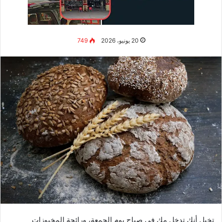
“السلطة الجيدة ليست مجرد خضار
مقطعة، بل هي سيمفونية من النكهات
والألوان التي تغذي الجسد وتُبهج الروح.”
– الشيف بدرية
السلطات الخضراء: أساس النضارة
والحيوية
السلطات الخضراء هي أساس كل رحلة في عالم السلطات. لكننا لا
نتحدث عن مجرد خس وخيار، بل عن توليفات مبتكرة تجمع أنواعاً
مختلفة من الخضار الورقية مع إضافات مميزة.
1. سلطة السبانخ بالفراولة وجبنة الماعز