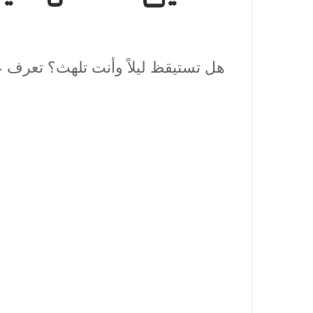
هل تستيقظ ليلاً وأنت تلهث؟ تعرف عل