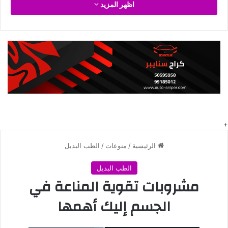
اظهر المزيد
ضيق التنفس ليلاً ما أسبابه؟ هو أحد المفاهيم المهمة التي تلقى
اهتماماً متزايداً في السنوات الأخيرة. ببساطة، يشير ضيق التنفس