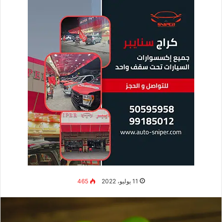
ليلاً ما أسبابه؟ إلى مجموعة من الممارسات والاستراتيجيات التي
تهدف إلى تحسين الصحة والرفاهية بشكل عام. سواء كنت مبتدئاً أو
لديك خبرة سابقة، فهم أساسيات ضيق التنفس ليلاً ما أسبابه؟ هو
الخطوة الأولى للاستفادة القصوى من فوائده المتعددة.
فيما يلي بعض التفسيرات المحتملة
لأسباب ضيق التنفس ليلاً
:
توقف التنفس أثناء النوم
يعد انقطاع النفس أثناء النوم أحد الأسباب الأكثر شيوعًا التي يصاب
بها الأشخاص بضيق في التنفس أثناء الاستلقاء.
بينما يُعتقد بشكل خاطئ أنه مجرد شخير، فإن انقطاع النفس أثناء
النوم هو اضطراب صحي خطير يحدث حيث يتوقف التنفس ويبدأ
بشكل متكرر.
مع توقف التنفس أثناء النوم، تسترخي عضلات الحلق وتسد مجرى