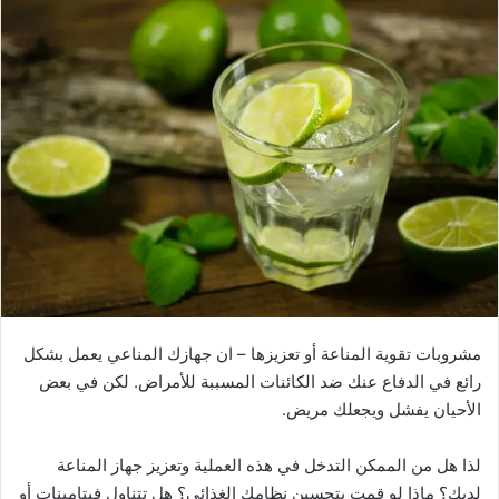
الهواء، خاصة عند الاستلقاء على ظهرك. ويحدث ضيق التنفس ليلاً.
يمكن أن تشمل أعراض ضيق التنفس ليلاً الشخير، واللهاث للحصول
على الهواء أثناء النوم، والاستيقاظ بفم جاف أو التهاب الحلق،
وصعوبة في النوم، والصداع ، والتهيج ، والنعاس أثناء النهار.
تتضمن بعض طرق العلاج التي أثبتت جدواها مزيلات احتقان الأنف أو
أجهزة التنفس مثل جهاز ضغط مجرى الهواء الإيجابي المستمر
(CPAP).