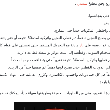
ريع وفق مطبخ
سيدتي
:
حتى يتجانسوا.
بيض.
ً، واخلطي المكونات جيداً حتى تتمازج.
ناعماً، ثم غطي العجين واتركيه لمدة60 دقيقة أو حتى يتضاعف حجمه.
د، ثم ارفعيه على
نار
هادئة مع التحريك المستمر حتى تحصلي على قوام كاستر
تخدام الشوبك، وقطّعيه إلى ست دوائر بواسطة قطاعة دائرية.
 تقريباً حتى يتضاعف حجمها مجدداً.
 الدونات القطني حتى يصبح لونها ذهبياً. ثم صفيها جيداً من الزيت.
في كل حبة دونات واحشيها بالكاسترد، وكرّري العملية حتى انتهاء الكمية
 باردة.
ة للتقديم، وهي من الحلويات الخفيفة وطريقتها سهلة جداً،، يمكنك تحض