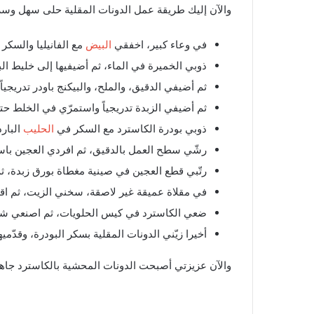
والآن إليك طريقة عمل الدونات المقلية حلى سهل وس
في وعاء كبير، اخفقي
البيض
مع الفانيليا والسكر 
ذوبي الخميرة في الماء، ثم أضيفيها إلى خليط ال
ثم أضيفي الدقيق، والملح، والبيكنج باودر تدريجيا
ثم أضيفي الزبدة تدريجياً واستمرّي في الخلط حتى يصبح العجين 
ذوبي بودرة الكاسترد مع السكر في
الحليب
البار
رشّي سطح العمل بالدقيق، ثم افردي العجين باس
رتّبي قطع العجين في صينية مغطاة بورق زبدة، ثم غطيها واتركيها لمدة30 دقيقة
في مقلاة عميقة غير لاصقة، سخني الزيت، ثم اقلي
ضعي الكاسترد في كيس الحلويات، ثم اصنعي شقاً 
أخيرا زيّني الدونات المقلية بسكر البودرة، وقدّميها
والآن عزيزتي أصبحت الدونات المحشية بالكاسترد جاهز