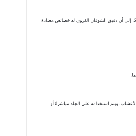
دقيق الشوفان الغروي يأتي من الشوفان المطحون والمغلي، حيث يتم استخراج خصائصه العلاجية للجلد. أشارت دراسة عام 2015، إلى أن دقيق الشوفان الغروي له خصائص مضادة
ا.
 بالأعشاب. ويتم استخدامه على الجلد مباشرةً أو