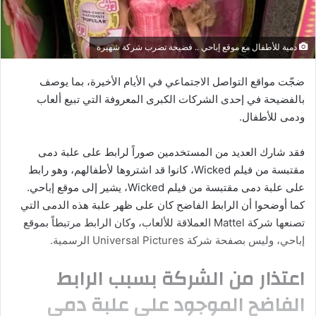
دمية للأطفال مع موقع إباحي .. فضيحة تضرب شركة شهيرة
ضجّت مواقع التواصل الاجتماعي في الأيام الأخيرة، بما يوصف
بالفضيحة في إحدى الشركات الكبرى المعروفة التي تبيع ألعاب
ودمى للأطفال.
فقد شارك العديد من المستخدمين صوراً لرابط على علبة دمى
مقتبسة من فيلم Wicked،
.
كانوا قد اشتروها لأطفالهم، وهو رابط
على علبة دمى مقتبسة من فيلم Wicked، يشير إلى موقع إباحي.
كما أوضحوا أن الرابط الفاضح كان على ظهر علبة هذه الدمى التي
تصنعها شركة Mattel العملاقة للألعاب،
.
وكان الرابط مرتبطاً بموقع
إباحي، وليس بصفحة شركة Universal Pictures الرسمية.
اعتذار من الشركة بسبب الرابط
الفاضح الموجود على علبة دمى