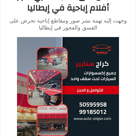
أطلقت شركة Mattel مجموعتها الخاصة المستوحاة من فيلم
Wicked في وقت سابق من هذا العام في يوليو الماضي،
.
حيث أظهر
إعلان ترويجي على إنستغرام سينثيا إيريفو وأريانا غراندي،
.
اللتان