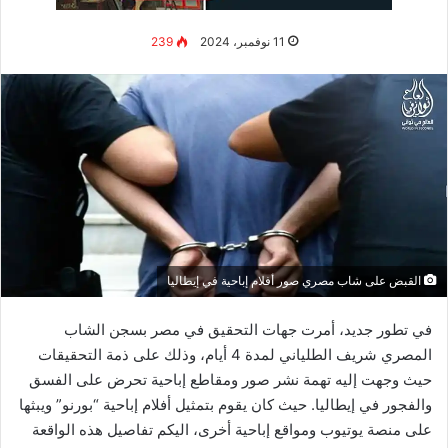
تلعبان دور إلفابا وغليندا في فيلم يونيفرسال بيكتشرز القادم، وهما
تنظران إلى الدمى.
ونقدم لكم أيضاً من خلال موقع “العالم في ثواني”، أروع المقالات
الطبية والتقنية، بالإضافة إلى مقالات العناية
بالذات
والصحة
والتجميل ومقالات
الكيتو
دايت،ومواضيع أخرى عديدة ومتنوعة،
نتمنى أن نكون قد وفقنا في اختيارنا لها، فنحن نحرص على انتقاء
أفضل وأحدث المواضيع التي تهمكم.
اقرأ أيضا :
جريمة صادمة .. طفلة في الابتدائي تقتل زميلتها
العادات الصغيرة تصنع الفرق الكبير. لا
تستهين بقوة خطوة واحدة تتخذها اليوم