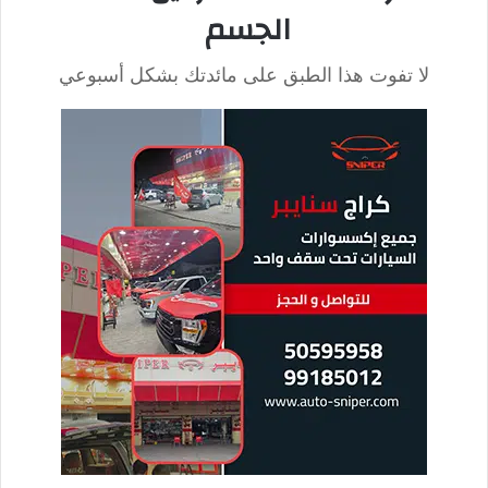
الحفاظ على صحة القلب والأوعية الدموية
يساعد تناول السمك في التقليل من ارتفاع ضغط الدم. كذلك
تقليل الإصابة بأمراض القلب مثل الجلطات والنوبات القلبية
وتصلب الشرايين.
يرجع ذلك إلى احتواء السمك على نسب قليلة من الدهون
المشبعة. حيث يقلل من وجود الكوليسترول في الدم وخفض
مستوى الدهون الثلاثية الضارة.
الحفاظ على صحة البشرة
عند الحفاظ على تناول السمك باستمرار، يعزز ذلك من ترطيب
البشرة ورونقها وحمايتها من الجفاف. وذلك لاحتوائه على
فيتامين هـ، الذي يعد من مضادات الأكسدة.
كما أن وجود الأوميجا 3 يقلل من ظهور حب الشباب والبثور
والتهابات البشرة.
المساعدة في نزول الوزن