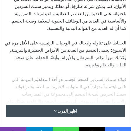
مما يفيد في الحماية من خطر الإصابة بمرض السكري.
تعزيز الصحة النفسية
وجد أن محبي الأسماك أقل عرضة للإصابة بالأمراض النفسية
عن غيرهم مثل الاكتئاب والقلق واضطرابات المزاج. وذلك
لاحتوائه على مواد تعزز من إفراز هرمون السيرتونين.
كما يعزز السمك من قوة الدماغ والأعصاب، فيمنع ظهور مرض
الزهايمر المبكر لدى الأفراد.
فوائد السمك لصحة الجسم لدى الحامل
وجنينها
أثبتت بعض الدراسات أن حفاظ المرأة الحامل على تناول
السمك باستمرار وخاصة بالشهور الأخيرة، يعزز من تكوين
الجهاز العصبي لدى الجنين، ويرجع ذلك إلى وجود الأحماض
الدهنية به.
كما يساعد السمك على تحسين مستويات المعرفة والوعي