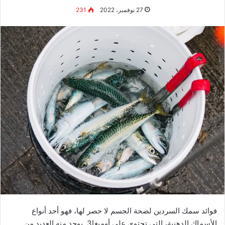
تعد الأسماك من اللحوم الغنية بالبروتينات المسببة في وجود
العديد من فوائد السمك لصحة الجسم.
عند تناول وجبة منه يساعد ذلك على الشعور بالشبع. كما تتميز
بعض الأنواع منه بالسعرات الحرارية المنخفضة. لذلك يُنصح به
الأشخاص الراغبين في نزول الوزن وأيضًا عند اتباع نظام
صحي.
الحماية من الإصابة بالسرطان
بالإضافة إلى احتواء السمك على أوميجا 3، يحتوي أيضًا على
كميات كبيرة من مضادات الأكسدة.
تقلل مضادات الأكسدة من خطر الإصابة بأمراض السرطان
المختلفة مثل سرطان القولون وسرطان المريء وسرطان
الجهاز الهضمي.
التقليل من الإصابة بالسكري
يساعد السمك في الحفاظ على المستوى الطبيعي للسكر في الدم،