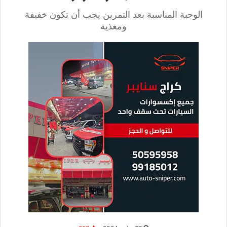
علاوة على ذلك، يساهم ماء الشعير في تنقية الكلى، ويستخدم لعلاج
التهاب المثانة، وحصى الكلى، وارتفاع مستويات الكرياتينين.
شراب الشعير يساعد على خسارة الوزن
يُعتبر
شراب الشعير
خياراً صحياً لدعم عملية فقدان الوزن نظراً
لاحتوائه على كميات كبيرة من الألياف، وخاصة البيتا جلوكان، والتي
تساعد في تعزيز الشعور بالشبع لفترات طويلة. ويمكن استخدام
عصير الشعير كبديل للعصائر والمشروبات ذات السعرات الحرارية
العالية.
تقليل مستويات الكوليسترول