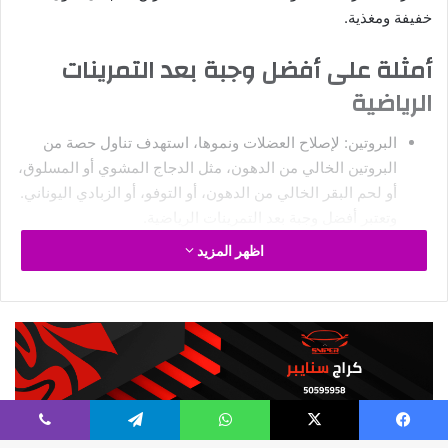
يمكن أيضاً تناول ماء الشعير خلال فترات الإسهال لتعويض السوائل
واستعادة توازن الأملاح.
فيسبوك
‫X
واتساب
تيلقرام
ڤايبر