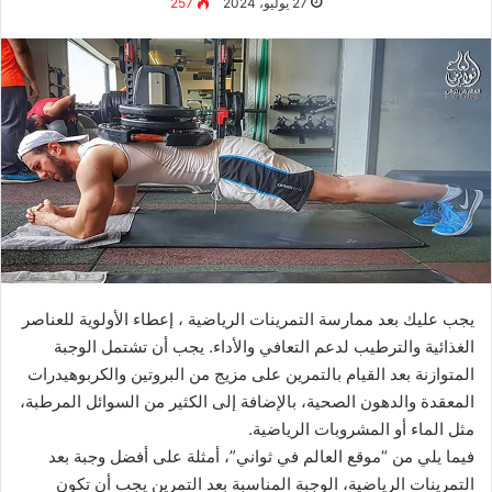
نظراً لمحتواه الغني من الألياف غير القابلة للذوبان، يعتبر شراب
الشعير مصدراً جيداً لتخفيض مستويات الكوليسترول في الدم، مما
يقلل من خطر الإصابة بأمراض القلب. حيث تساعد الألياف الغذائية
في الشعير على تقليل امتصاص الكوليسترول من الطعام خلال
عملية الهضم في المعدة والأمعاء.
تعزيز صحة القلب
يساهم شراب الشعير في
دعم صحة القلب
من خلال دوره الفعّال في
الوقاية من تصلب الشرايين.
تعزيز صحة الجهاز الهضمي
كما يعتبر شراب الشعير مشروباً غنياً بالألياف القابلة وغير القابلة
للذوبان، وبالتالي فإنه مفيد لصحة الأمعاء ويعزز من عملية الهضم.
كما يساعد في معالجة مشاكل الجهاز الهضمي مثل الإمساك
والبواسير والتهاب المعدة.