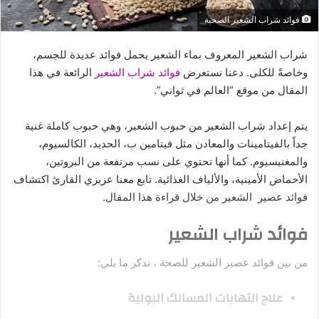
فوائد شراب الشعير الصحية
شراب الشعير المعروف بماء الشعير يحمل فوائد عديدة للجسم،
وخاصةً للكلى. دعنا نستعرض
فوائد شراب الشعير
الرائعة في هذا
المقال من موقع “العالم في ثواني”.
يتم إعداد شراب الشعير من حبوب الشعير، وهي حبوب كاملة غنية
جداً بالفيتامينات والمعادن مثل فيتامين ب، الحديد، الكالسيوم،
والمغنيسيوم. كما أنها تحتوي على نسب مرتفعة من البروتين،
الأحماض الأمينية، والألياف الغذائية. تابع معنا عزيزي القارئ اكتشاف
فوائد عصير الشعير من خلال قراءة هذا المقال.
فوائد شراب الشعير
من بين فوائد عصير الشعير للصحة ، نذكر ما يلي:
علاج التهابات المسالك البولية