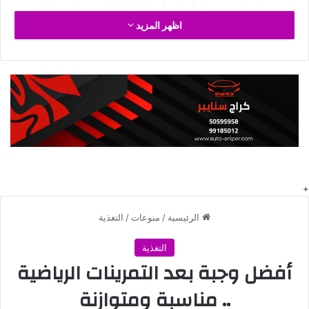
يعتبر شراب الشعير علاجاً طبيعياً فعالًا للالتهابات في المسالك
اظهر المزيد
البولية، حيث يعمل كمدر للبول، مما يزيد من كمية التبول، ويساعد
في التخلص من السموم والبكتيريا المسببة للعدوى من الجسم. وفق
طبيبك
.