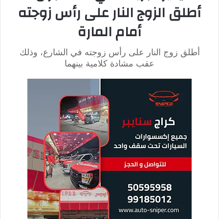
كما أضافت أن ابنتها اتصلت بها قبل وفاتها بدقائق، وأخبرتها بأنها
تعرضت للضرب من زوجها وعائلته بسبب “طبق معكرونة”.
وأشارت والدة الضحية وفق موقع
اليوم السابع
إلى أن “ابنتها شعرت
بالجوع أثناء غياب زوجها، فتناولت طبق المعكرونة، وعندما عاد
زوجها، اعتدى عليها بالضرب.
وأكملت: “اتصلت بي تطلب النجدة لأخذها من الباب الخلفي للمنزل،