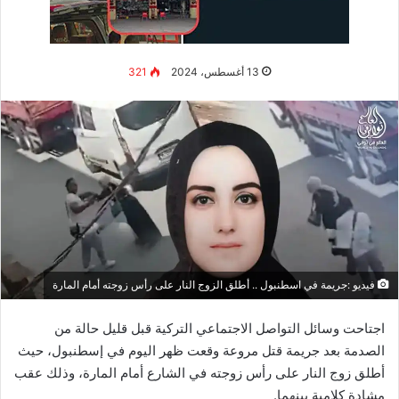
لكنني رفضت لأنها كانت تخاف منه، إذ إنه يضربني أيضاً”.
كما أكدت الأم أنها تفاجأت بما قاله لها الطبيب في المستشفى،
وأضافت: “أكد لي الطبيب أنها تعرضت للضرب بعصا على رأسها وأن
جسدها يحتوي على آثار حروق من المكواة”.
انتقلت قوة أمنية من المباحث الجنائية إلى موقع حدوث الجريمة
المروعة ،
.
حيث أظهرت التحريات والمعاينة الأولية أن ربة المنزل
القاصر توفيت بعد تعرضها لاعتداءات جسدية مبرحة على يد زوجها.
وقررت نيابة كفر الزيات في مصر أن تحبس المتهم مدة 4 أيام على
ذمة
التحقيقات
.
ونقدم لكم أيضاً من خلال موقع “العالم في ثواني”،
.
أروع المقالات
الطبية والتقنية، بالإضافة إلى مقالات العناية بالذات والصحة
والتجميل ومقالات الكيتو
دايت
،
.
نتمنى أن نكون قد وفقنا في اختيارنا
لها، فنحن نحرص على انتقاء أفضل وأميز وأحدث المواضيع التي
تهمكم.