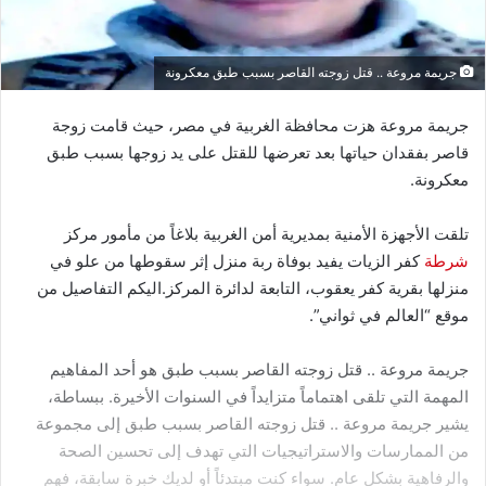
جريمة مروعة .. قتل زوجته القاصر بسبب طبق معكرونة
جريمة مروعة هزت محافظة الغربية في مصر، حيث قامت زوجة
قاصر بفقدان حياتها بعد تعرضها للقتل على يد زوجها بسبب طبق
معكرونة.
تلقت الأجهزة الأمنية بمديرية أمن الغربية بلاغاً من مأمور مركز
شرطة
كفر الزيات يفيد بوفاة ربة منزل إثر سقوطها من علو في
منزلها بقرية كفر يعقوب، التابعة لدائرة المركز.اليكم التفاصيل من
موقع “العالم في ثواني”.
جريمة مروعة .. قتل زوجته القاصر بسبب طبق هو أحد المفاهيم
المهمة التي تلقى اهتماماً متزايداً في السنوات الأخيرة. ببساطة،
يشير جريمة مروعة .. قتل زوجته القاصر بسبب طبق إلى مجموعة
من الممارسات والاستراتيجيات التي تهدف إلى تحسين الصحة
والرفاهية بشكل عام. سواء كنت مبتدئاً أو لديك خبرة سابقة، فهم