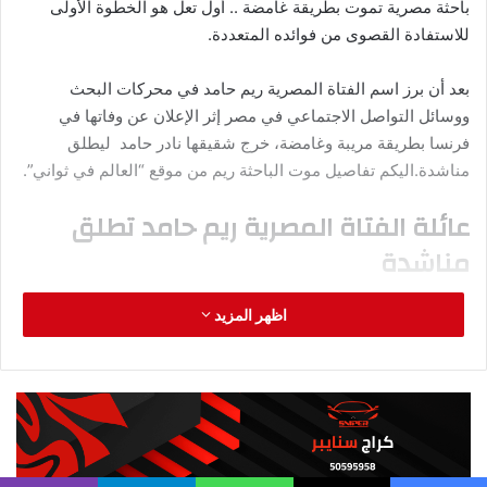
خلال زيارة صديقه له، كان يعرض عليه سلاح والده الناري ويعلمه
كيفية تنظيفه وفك الزناد.
وأكد المتهم أنه أثناء ذلك خرجت طلقة عن طريق الخطأ، أصابت
صديقه فسقط غارقًا في دمائه. وعندما سمع والده صوت الطلقات
هرول إليه ليجد صديقه قد تُوفي.
قال المتهم إنه استعان بوالده للتخلص من الجثة، وقاما بدفنها تحت
بلاط الحمام،
.
ثم وضعا فوقها خرسانة إسمنتية لمنع تصاعد رائحة
الجثة وحتى لا يتم اكتشاف أمرهما.