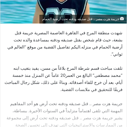
جريمة هزت مصر .. قتل صديقه ودفنه تحت أرضية الحمام
شهدت منطقة المرج في القاهرة العاصمة المصرية جريمة قتل
بشعة، حيث قام شخص بقتل صديقه ودفنه بمساعدة والده تحت
أرضية الحمام في منزله.اليكم تفاصيل القضية من موقع “العالم في
ثواني”.
تلقت مباحث قسم شرطة المرج بلاغاً من مسن، يفيد بتغيب ابنه
“محمد مصطفى” البالغ من العمر20 عاماً عن المنزل منذ خمسة
أيام، بعد أن خرج للقاء أصدقائه. وبناءً على ذلك، شكل رجال المباحث
فريقًا للتحقيق في ملابسات القضية.
جريمة هزت مصر .. قتل صديقه ودفنه تحت أرض هو أحد المفاهيم
المهمة التي تلقى اهتماماً متزايداً في السنوات الأخيرة. ببساطة،
يشير جريمة هزت مصر .. قتل صديقه ودفنه تحت أرض إلى مجموعة
من الممارسات والاستراتيجيات التي تهدف إلى تحسين الصحة