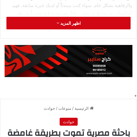
والرفاهية بشكل عام. سواء كنت مبتدئاً أو لديك خبرة سابقة، فهم
أساسيات جريمة هزت مصر .. قتل صديقه ودفنه تحت أرض هو
الخطوة الأولى للاستفادة القصوى من فوائده المتعددة.
اظهر المزيد
تفريغ الكاميرات يكشف ملابسات
الجريمة
وقد أظهرت التحريات التي قامت بها شرطة المرج أن آخر ظهور
للمتغيب كان بصحبة صديقه، وبعد التحري وجمع المعلومات، بما في
ذلك تفريغ الكاميرات، تبين أن المجني عليه قد ذهب مع صديقه إلى
شقته في المرج، ومن ثم اختفى حتى تم تحرير محضر تغيب من قبل
والده.