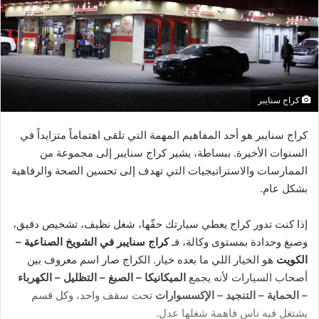
كراج سنايبر
كراج سنايبر هو أحد المفاهيم المهمة التي تلقى اهتماماً متزايداً في
السنوات الأخيرة. ببساطة، يشير كراج سنايبر إلى مجموعة من
الممارسات والاستراتيجيات التي تهدف إلى تحسين الصحة والرفاهية
بشكل عام.
إذا كنت تدور كراج يعطي سيارتك حقّها، شغل نظيف، تشخيص دقيق،
وصبغ وحدادة بمستوى وكالة، فـ
كراج سنايبر في الشويخ الصناعية –
الكويت
هو الخيار اللي ما بعده خيار. الكراج صار اسم معروف بين
أصحاب السيارات لأنه يجمع
الميكانيكا – الصبغ – التظليل – الكهرباء
– الحماية – التنجيد – الإكسسوارات
تحت سقف واحد، وكل قسم
يشتغل فيه ناس فاهمة شغلها عدل.