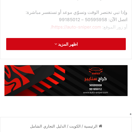
وإذا تبي تختصر الوقت وتسوّي موعد أو تستفسر مباشرة:
اتصل الآن: 50595958 – 99185012
أو زور الموقع:
https://auto-sniper.com/
هذا المقال التسويقي الطويل يعطيك صورة كاملة عن شنو يقدم
اظهر المزيد
كراج سنايبر، وليش يعتبر من أفضل مراكز صيانة السيارات بالكويت.