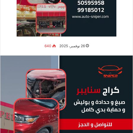
شنو اللي يميّز كراج عن غيره؟ الموضوع مو بس عدة ومكان…
الموضوع خبرة، تشخيص صحيح، وشغل مضمون. كراج سنايبر نجح
لأنه جمع:
فنيين أصحاب خبرة طويلة
أجهزة فحص كمبيوتر حديثة
أسعار مناسبة مقابل جودة عالية
تشطيب وكالة في الصبغ والحدادة
سرعة في التسليم بدون تأخير