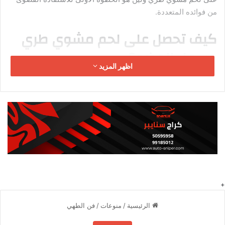
من فوائده المتعددة.
كيف تحصل على لحم مشوي طري
وسهل الهضم؟
اظهر المزيد
باتباع هذه النصائح، يمكنك الحصول على لحم مشوي طري ولذيذ في
كل مرة:
التتبيل:
إن تتبيل اللحم في خليط من التوابل والأعشاب والأحماض يمكن أن
يساعد في الحصول على لحم مشوي طري . حيث تعمل المكونات
الحمضية، مثل عصير الحمضيات أو الخل، على تفكيك الألياف الصلبة
الموجودة في اللحم وتجعله أكثر طراوة. وفق مطبخ
سيدتي
.