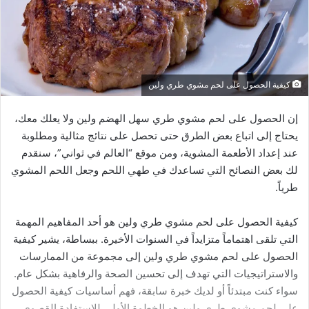
كيفية الحصول على لحم مشوي طري ولين
إن الحصول على لحم مشوي طري سهل الهضم ولين ولا يعلك معك،
يحتاج إلى اتباع بعض الطرق حتى تحصل على نتائج مثالية ومطلوبة
عند إعداد الأطعمة المشوية، ومن موقع “العالم في ثواني”، سنقدم
لك بعض النصائح التي تساعدك في طهي اللحم وجعل اللحم المشوي
طرياً.
كيفية الحصول على لحم مشوي طري ولين هو أحد المفاهيم المهمة
التي تلقى اهتماماً متزايداً في السنوات الأخيرة. ببساطة، يشير كيفية
الحصول على لحم مشوي طري ولين إلى مجموعة من الممارسات
والاستراتيجيات التي تهدف إلى تحسين الصحة والرفاهية بشكل عام.
سواء كنت مبتدئاً أو لديك خبرة سابقة، فهم أساسيات كيفية الحصول
على لحم مشوي طري ولين هو الخطوة الأولى للاستفادة القصوى