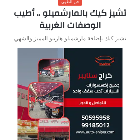
تحضيراللحم المشوي بشكل صحيح: