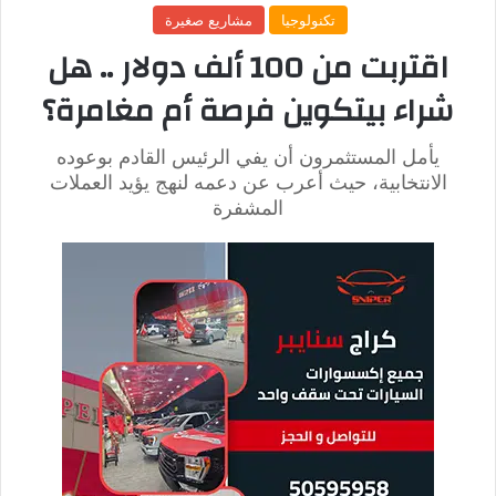
سجّل الدخول باستخدام بريدك
الإلكتروني
أو يمكن إنشاء حساباً
جديداً إذا لم يكن لديك.
والآن قم بتحميل أي فيديو أو إضافة تعليق لتحفيز نشاط القناة.
اتبع التعليمات لإنشاء قناة جديدة، مع الالتزام بالشروط
المطلوبة.
اختر أن تكون قناتك تجارية، ثم اضغط على “إنهاء” للدخول إلى
قناتك الجديدة.
تأكد من ربط القناة بحساب Google أو برقم هاتفك لضمان
الأمان.