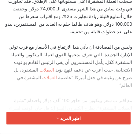
المنصة.
وفق موقع
العربية
،
يمكن حساب
أرباح
اليوتيوب باستخدام معدل
الدفع لكل ألف مشاهدة (CPM) لقناتك،
.
حيث تختلف قيم هذا المعدل
بناءً على نوع المحتوى،
.
على سبيل المثال، يختلف الربح من محتوى
صحي عن التعليم. إذا كانت مشاهدات قناتك قادمة من الدول العربية،
يمكنك كسب نصف دولار لكل ألف مشاهدة، بينما يمكنك تحقيق
أربعة دولارات لكل ألف مشاهدة إذا كانت مشاهداتك من دول أجنبية
متنوعة. مع توفير مليون مشاهدة لـ محتواك، قد تصل أرباحك إلى
500 دولار شهرياً.
اقرأ أيضا :
دليلك إلى تداول الفوركس والربح من سوق العملات
الصحة ليست غياب المرض، بل هي