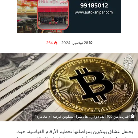
الربح من اليوتيوب دون فيديوهات
يمكنك تحقيق الربح من اليوتيوب دون الحاجة لإنتاج فيديوهات عن
طريق استغلال بعض
الاستراتيجيات
البسيطة مثل:
يسعى العديد من الأفراد للاستفادة من الإنترنت من خلال إنشاء
قناة على اليوتيوب،
.
وهو أحد وسائل كسب المال المتاحة.
تتمثل هذه الطريقة في اختيار مواضيع شيقة تجذب الكثير من
المشاهدين.
يمكنك الترويج لمنتجات تجارية شهيرة على قناتك أو تصميم
إعلانات خاصة لزيادة مشاهدات قناتك، مما يساهم في تحقيق
أرباح ضخمة.
كيفية حساب الربح من اليوتيوب
تعتمد أرباحك من اليوتيوب على عدد التفاعلات والمشاهدات التي
تحصل عليها مقاطع الفيديو في قناتك، بالإضافة إلى جنسية
المشاهدين، حيث تعتبر الإعلانات المصدر الأساسي للربح في هذه