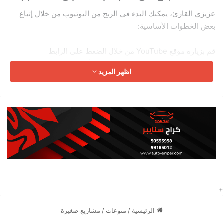
عزيزي القارئ، يمكنك البدء في الربح من اليوتيوب من خلال إتباع
بعض الخطوات الأساسية:
قم بزيارة موقع YouTube من خلال الضغط على الرابط
www.youtube.com من جهاز الكمبيوتر أو الهاتف المحمول.
اظهر المزيد