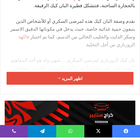
اقرأ أيضا :
طريقة عمل البانيه المقرمش بوصفة سهلة وسريعة
الاستمرارية أهم من الكمال. ابدأ بما
لديك وطور نفسك.
الأسئلة الشائعة عن كيكة
البسبوسة سهلة وسريعة
فيسبوك
‫X
واتساب
تيلقرام
ڤايبر