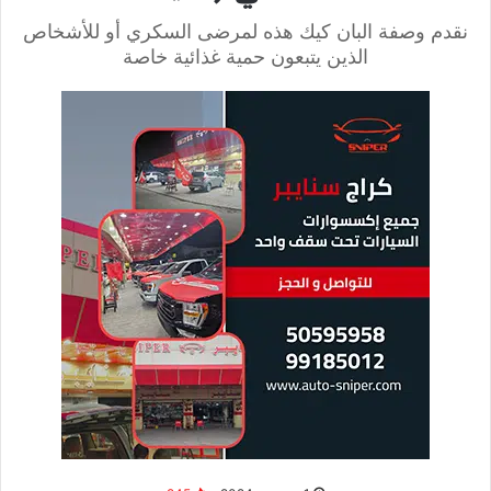
بعد ذلك أضيفي البيض واللبن الزبادي والسكر والفانيليا
والقشطة إلى خليط السميد، بواسطة المضرب الكهربائي
اخلطي المكونات جيداً حتى تصبح متجانسة تماماً.
ادهني صينية
الفرن
بالطحينية، ثم اسكبي المزيج بها وساوي
سطحه. وفق
مطبخ
سيدتي
.
ثم ضعي الفرن على درجة حرارة 180 مئوية.
بعد ذلك أدخلي الصينية إلى الفرن مدة 30 دقيقة، حتى تنضج
كيكة البسبوسة.
أخرجي صينية الكيكة من الفرن، ثم اصنعي شقوقاً صغيرة فيها
باستخدام شوكة، ثم أضيفي القطر البارد على الوجه، وزينيها
بجوز الهند، ثم قطّعيها.
والآن أصبحت كيكة البسبوسة الهشة جاهزة للتقديم، قدميها
فاترة.
صحة
وعافية
ونقدم لك أيضا من خلال موقع “العالم في ثواني”، أروع المقالات
الطبية والتقنية، بالإضافة إلى مقالات
العناية
بالذات والصحة
والتجميل ومقالات الكيتو دايت، نتمنى أن نكون قد وفقنا في اختيارنا