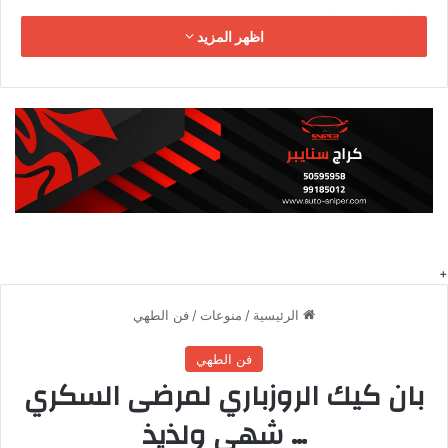
كوب جوز الهند
اظهر المزيد
كوب لبن زبادي
عبوة قشطة
نصف كوب سكر
بيضة واحدة
ملعقة صغيرة بيكنج بودر
ملعقة صغيرة فانيليا
كوب ونصف قطر
طريقة عمل كيكة البسبوسة سهلة
وسريعة
والآن نقدم لك سيدتي طريقة عمل كيكة البسبوسة سهلة وسريعة :
ضعي السميد والدقيق وجوز الهند والبيكنج باودر في وعاء
عميق، ، ثم اخلطي المكونات حتى تتجانس مع بعضها.