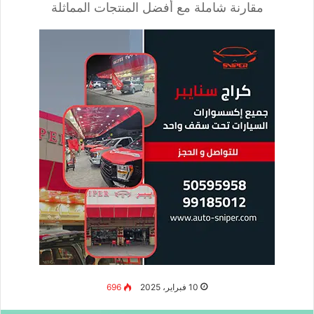
فوائد AMPK Metabolic Activator من Life
Extension
تحفيز إنزيم AMPK لتحسين عمليات الأيض.
حرق الدهون
المتراكمة بسرعة وفعالية دون الحاجة إلى حميات
قاسية.
تقليل تراكم الدهون الحشوية الخطيرة التي تؤثر على صحة
الجسم.
زيادة مستويات الطاقة والنشاط البدني بدون الشعور بالإرهاق.