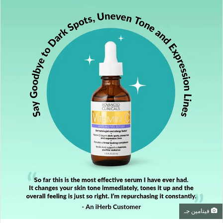
تعزيز صحة القلب والأوعية الدموية وتقليل خطر الأمراض
المزمنة.
تقليل مقاومة الأنسولين والمساعدة في الوقاية من مرض
السكري.
تحسين التركيز والقدرة الذهنية بفضل تعزيز استخدام الطاقة
في الجسم.
مكمل نباتي 100٪ مناسب للنباتيين وخالٍ من المواد الضارة.
يدعم مكافحة الشيخوخة ويساهم في تجديد الخلايا بفضل تحفيز
عملية الأيض.
كيف يساهم AMPK Metabolic Activator
في فقدان الوزن بسرعة؟
يُعرف إنزيم AMPK بأنه “المفتاح الرئيسي” ل
حرق الدهون
في
الجسم، حيث يعمل على تحفيز الخلايا لاستخدام الدهون المخزنة
كمصدر للطاقة. عند تفعيل هذا الإنزيم، يتم تعزيز قدرة الجسم على
التخلص من الدهون بسرعة، مما يؤدي إلى فقدان الوزن بشكل