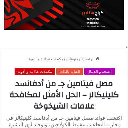
لماذا تحتاج إلى AMPK Metabolic Activator؟
إذا كنت تعاني من بطء في عملية الأيض، أو تجد صعوبة في فقدان
الوزن رغم التمارين الرياضية والنظام الغذائي الصحي، فإن هذا
المنتج هو الخيار المثالي لك. يعمل AMPK Metabolic Activator
على إعادة تنشيط إنزيم AMPK، مما يعزز تحويل الدهون المخزنة
إلى طاقة ويساعدك في تحقيق نتائج ملموسة خلال وقت قصير.