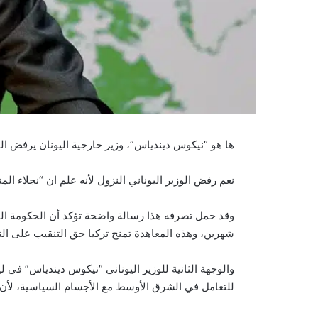
ها هو “نيكوس ديندياس”، وزير خارجية اليونان يرفض النز
نعم رفض الوزير اليوناني النزول لأنه علم ان “نجلاء ا
وقد حمل تصرفه هذا رسالة واضحة تؤكد أن الحكومة الي
شهرين، وهذه المعاهدة تمنح تركيا حق التنقيب على النفط
والوجهة الثانية للوزير اليوناني “نيكوس ديندياس” في ل
للتعامل في الشرق الأوسط مع الأجسام السياسية، لأن ا