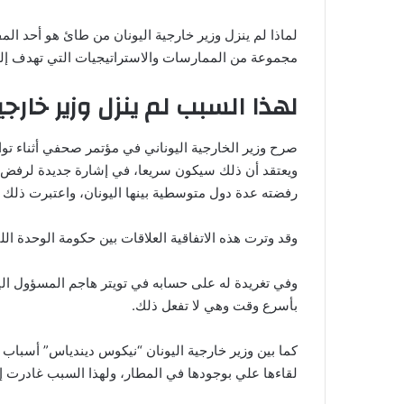
لماذا لم ينزل وزير خارجية اليونان من طائ هو أحد المف
مجموعة من الممارسات والاستراتيجيات التي تهدف إل
لهذا السبب لم ينزل وزير خارجي
صرح وزير الخارجية اليوناني في مؤتمر صحفي أثناء تواج
ويعتقد أن ذلك سيكون سريعا، في إشارة جديدة لرفض الي
رفضته عدة دول متوسطية بينها اليونان، واعتبرت ذلك ت
وقد وترت هذه الاتفاقية العلاقات بين حكومة الوحدة اللي
وفي تغريدة له على حسابه في تويتر هاجم المسؤول اليونا
بأسرع وقت وهي لا تفعل ذلك.
كما بين وزير خارجية اليونان “نيكوس ديندياس” أسباب
لقاءها علي بوجودها في المطار، ولهذا السبب غادرت إل