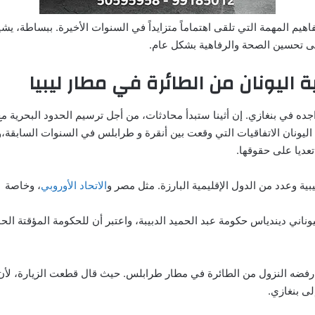
اهيم المهمة التي تلقى اهتماماً متزايداً في السنوات الأخيرة. ببساطة، يش
ى تحسين الصحة والرفاهية بشكل عام.
ة اليونان من الطائرة في مطار ليبيا
ده في بنغازي. إن أثينا ستبدأ محادثات، من أجل ترسيم الحدود البحرية مع 
ونان الاتفاقيات التي وقعت بين أنقرة و طرابلس في السنوات السابقة،وت
عديا على حقوقها.
بية وعدد من الدول الإقليمية البارزة. مثل مصر و
الاتحاد الأوروبي
، وخاصة إ
ني ديندياس حكومة عبد الحميد الدبيبة، واعتبر أن للحكومة المؤقتة الحالية
 رفضه النزول من الطائرة في مطار طرابلس. حيث قال قطعت الزيارة، لأن 
ى بنغازي.