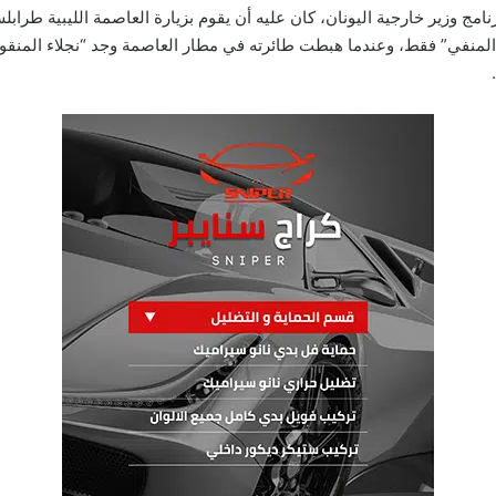
رنامج وزير خارجية اليونان، كان عليه أن يقوم بزيارة العاصمة الليبية طرا
منفي” فقط، وعندما هبطت طائرته في مطار العاصمة وجد “نجلاء المنقو