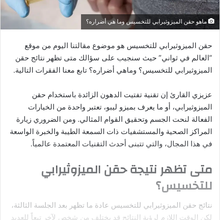
ماهو حقن الميزوثيرابي للتخسيس وما هي أضراره؟
حقن الميزوثيرابي للتخسيس هو موضوع مقالتنا اليوم من موقع
“العالم في ثواني” حيث سنجيب على سؤالك متى تظهر نتائج حقن
الميزوثيرابي للتخسيس؟ وماهي أضراره؟ تابع معنا الفقرات التالية.
عزيزي القارئ إن تقنية تفتيت الدهون الزائدة باستخدام حقن
الميزوثيرابي، أو ما يعرف بميزو ليبو، تعتبر واحدة من الخيارات
الفعالة لنحت الجسم وتحقيق القوام المثالي. ومن الضروري زيارة
المراكز الصحية والمستشفيات ذات السمعة الطيبة والخبرة الواسعة
في هذا المجال، والتي تتبنى أحدث التقنيات المعتمدة عالمياً.
متى تظهر نتيجة حقن الميزوثيرابي
للتخسيس؟
نتائج حقن الميزوثيرابي للتخسيس عادة ما تظهر بعد الجلسة الثالثة،
لكن الوقت اللازم لرؤية النتائج قد يختلف من شخص لآخر تبعاً للعديد