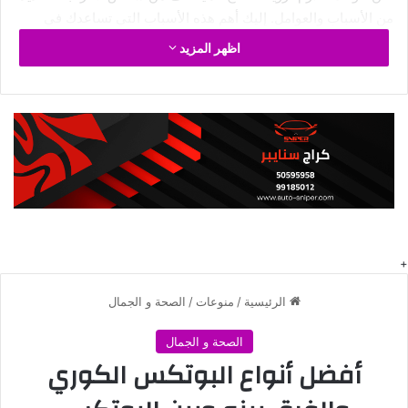
من الأسباب والعوامل. إليك أهم هذه الأسباب التي تساعدك في
معرفة متى تظهر تلك النتائج:
اظهر المزيد
تمثل مكونات إبر الميزو ليبو المستخدمة في العلاج عاملاً مهماً في
تحديد سرعة وفعالية النتائج. قد تعمل بعض المكونات بشكل أسرع أو
تكون أكثر فعالية على بعض الأفراد مقارنة بآخرين وفق
موقع
طبيبك
.