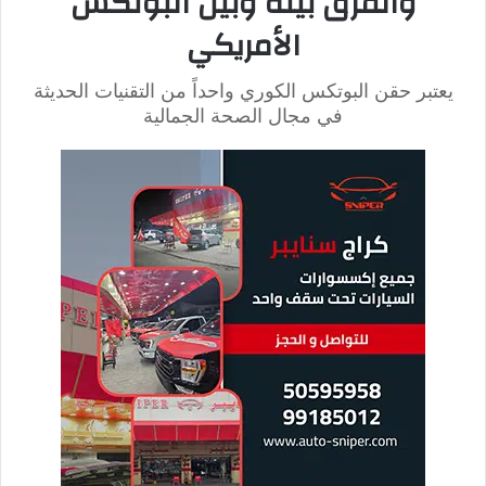
بالإضافة إلى ذلك، موضع الحقن والمنطقة المستهدفة يمكن أن يؤثر
بشكل كبير على سرعة ظهور النتائج، حيث قد تستغرق المناطق
المحتوية على دهون أكثر وقتاً أطول لرؤية تغيرات ملحوظة.
تختلف الاستجابة الفردية للجسم من شخص لآخر. بعض الأشخاص
يمكن أن يلاحظوا النتائج بشكل أسرع، ويعزى ذلك لاختلاف طبيعة
الجلد والدهون.
الأهداف المطلوبة، سواء كانت فقدان بضع سنتيمترات من محيط