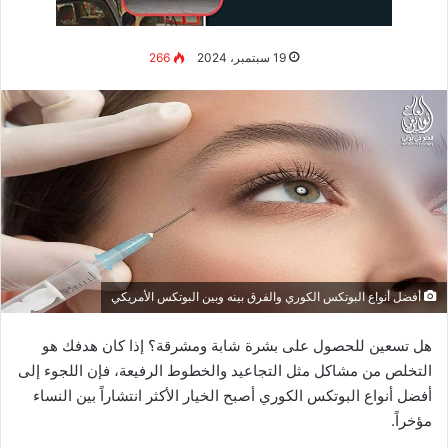
الخصر أو تقليل الدهون في منطقة معينة، تلعب دورًا كذلك.
الالتزام بموعد الجلسات واتباع الإرشادات الطبية له تأثير كبير على
تحقيق أفضل النتائج. الالتزام بالمواعيد المحددة والمتابعة مع
الطبيب سيعمل على تسريع العملية والوصول إلى النتائج المطلوبة
في أقرب وقت.
هناك عدة عوامل مؤثرة أخرى على فعالية حقن الميزوثيرابي
للتخسيس وظهور النتائج، من بينها النمط الحياتي للمريض. اتباع
نظام غذائي صحي وممارسة الرياضة بشكل منتظم يمكن أن يعزز من
فعالية العلاج ويدعم تحقيق نتائج أسرع وأكثر وضوحاً.
تجارب الأشخاص مع حقن الميزوثيرابي
للتخسيس
حقن الميزوثيرابي للتخسيس تعتبر من العلاجات الحديثة التي حازت
على شهرة واسعة في مجال التخسيس والتجميل. لذلك، من
الضروري معرفة أن هذه التقنية تعتمد على حقن مواد معينة تحت