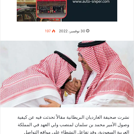
كما صرح البيان أن منفذ العملية هو الجيش السوري الحر في درعا
المحافظة السورية. وأكد أن تنظيم داعش إلى الآن مازال يشكل
تهديدًا لمنطقة الشرق الأوسط.
اقرأ أيضا مقالة
مزاعم نشرتها صحيفة الغارديان بريطانية عن ولي
العهد محمد بن سلمان ومحمد بن نايف تثير تفاعلا
في كل تحدٍ فرصة للنمو. كل خطوة
للأمام تستحق العناء.