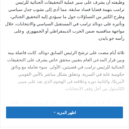
كما علق مغرد آخر على التغريدة قائلا: لكل داء دواء يستطب به إلا
الحماقة أعيت من يداويها. إن سمو الأمير القطري قال إن مونديال
قطر لكل العرب وكانت القيادة القطرية حريصة. بأن تكون سواعد
العرب هي مصدر قوة للبطولة. منذ بداية التنظيم إلى آخر لحظة. وهنا
رد عليه علاء مبارك قائلا: هل تتذكر الآن السواعد العربية! إنه أمر
محرج أن يسقط قناعك، ولكن أن تعيد ارتدائه فهذا الأمر يجعلك مثيرا
للشفقة، وفق تعبيره.
نجل الرئيس المصري الراحل حسني
مبارك يرد على تعليق بخصوص
التخابر مع قطر
كذلك علق مغرد حول موضوع التخابر الذي جاء في تغريدة “علاء
مبارك” نجل الرئيس المصري الراحل “حسني مبارك” قائلا : صدقت
إن ما فعلته دولة قطر فخر للعرب والمسلمين