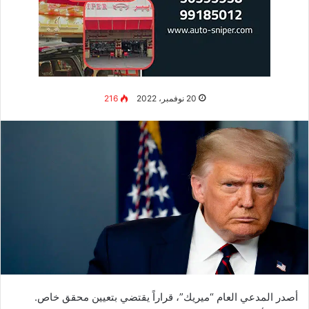
عام 2013، وبدأت في التحسن مع اتفاق العلا في بداية عام 2021،
الذي ينص على إنهاء مقاطعة
مصر
والإمارات والسعودية وقطر
والبحرين.
تغريدة علاء مبارك تجمع أكثر من 4
آلاف تعليق
وفق
صحيفة
CNN
،
تغريدة علاء مبارك، نجل الرئيس الراحل حسني
مبارك جمعت أكثر من أربعة آلاف تعليق بين مؤيد ومعارض وتفاعل
الكثيرون مع التغريدة وقام علاء بالرد على بعض التعليقات وكان في
مقدمة هذه التعليقات تعليقا عن حضور الرئيس عبد الفتاح السيسي.
حيث علق أحدهم على التغريدة قائلا : هذا مئة بالمئة صحيح، وكان
يجب على
الرئيس المصري
أن لا يحضر مونديال قطر. ورد عليه نجل
الرئيس المصري الراحل حسني مبارك قائلا : بالعكس أنها بطولة
رياضية عالمية وتقام لأول مرة على أرض دولة عربية، ويعتبر حضور
الرئيس السيسي مهم وخاصة بحضور الكثير من الرؤساء المتواجدين،
وربما تكون فرصة من أجل عقد بعض اللقاءات.