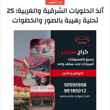
ما هي الشوربات المغذية؟
الشوربات المغذية هي أكثر من مجرد طبق سائل – إنها وجبة متكاملة
غنية بالخضار والبروتين والألياف والفيتامينات. في ثقافتنا الخليجية،
الشوربة هي بداية كل عزيمة ووليمة. تفتح الشهية وتدفئ المعدة
وتجهز الجسم لاستقبال الوجبة الرئيسية.
لكن في السنوات الأخيرة، اكتشفنا أن الشوربات يمكن أن تكون
الوجبة الرئيسية نفسها! شوربة العدس بالخضار، شوربة ال
وصفات
الدجاج
بالشعيرية، شوربة الكريمة بالمشروم – كلها وجبات متكاملة
ومشبعة.
1. الشوربات العربية التقليدية