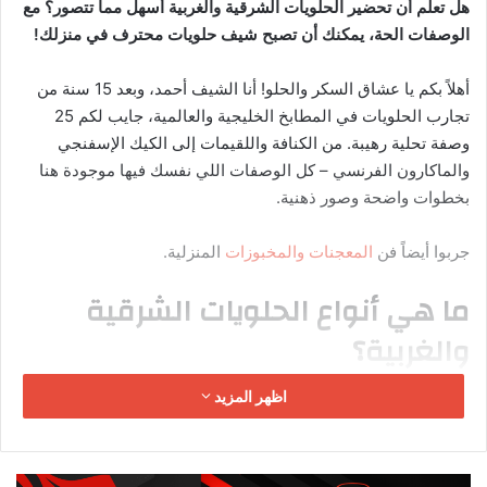
اسلق قطع دجاج مع بصل + هيل + قرفة + ورق غار + ملح.
صفِّ المرق، وقطع الدجاج شرائح صغيرة.
أضف الشعيرية (حسب الرغبة) إلى المرق المغلي.
اطبخ 8 دقايق حتى تنضج الشعيرية.
أعد الدجاج إلى القدر، أضف البقدونس المفروم.
قدم مع ليمون ويمكن إضافة بيضة مسلوقة مقطعة.
شوربة الحريرة المغربية
شوربة رمضانية شهيرة من المغرب العربي: