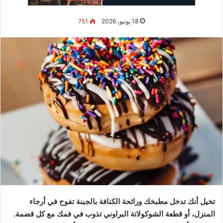
شوربة العدس – ملكة الشوربات
شوربة العدس هي الأكثر شعبية في العالم العربي وأسهلها تحضيراً:
حمس بصلة مفرومة + 3 فصوص ثوم في قليل من الزيت.
ضيف كوب عدس أحمر (مغسول ومصفى) + 4 أكواب مرقة
دجاج أو ماء.
أضف كمون + كزبرة جافة + ملح + فلفل + كركم (لون ذهبي).
اطبخ على نار متوسطة لمدة 20 دقيقة حتى ينضج العدس.
اخلطها بالخلاط اليدوي حتى تصير ناعمة كالحرير.
قدم مع عصرة ليمون وشوية كزبرة طازجة وخبز محمص.
جرب إضافة:
قطع جزر صغيرة، بطاطس مكعبات، أو ملعقة زبدة في
النهاية للقوام الكريمي.
شوربة الدجاج بالشعيرية
مشهورة في الكويت والخليج، خاصة للتعافي من البرد: