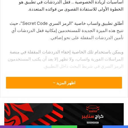
بيانات ناقصة أو أن يحدثها عبر عنوان URL/الرابط الموجود في
الرسالة،
.
ما هي إلا عملية احتيال،
.
يهدف منها المجرمون لسرقة
أموال المستخدمين واختراق الهواتف.
تحديثات اشتراك المشاهدة
من الرسائل الخطيرة التي تصل إلى هاتفك الذكي فقط ازدادت
المنصات
الإلكترونية
،
.
لذلك يحاول المجرمون أن يجذبوا مستخدمي
الهواتف الذكية من خلال مراسلتهم بخصوص تلك المنصات من خلال
اشتراكات المشاهدة،
.
فيرسلون لهم رسائل نصية عاجلة بأنه قد تم
الغاء الاشتراك أو حجبه وعليهم أن يدخلوا فوراً من خلال الرابط/URL
لتجديد اشتراكهم أو تحديث بياناتهم .وفق
العربية
.
تنبيه أمان الإشعارات التي تتعلق بتحديثات الحساب
يعتبر التحذير الأمني ​​من أمازون أو رسائل الإشعارات التي تتعلق بأي
تحديث في حسابك بمثابة عملية احتيال أيضاً قد يؤدي إلى اختراق
الهواتف وسرقة البيانات ،
.
لذلك عليك أن تلاحظ أن
موقع
أمازون أو