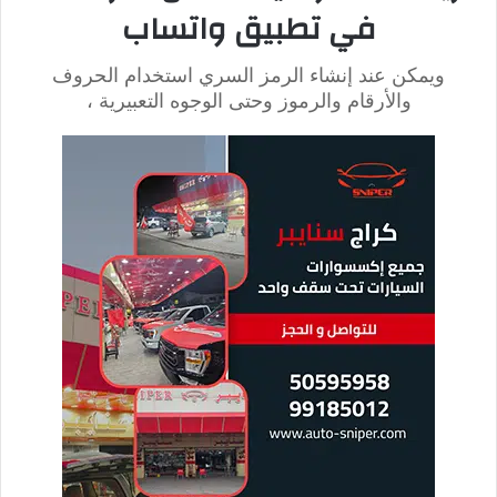
6 رسائل خطيرة لا يجب عليك النقر
عليها أبداً
لقد فزت بالجائزة
من الرسائل الخطيرة الشائعة جداً، وتأتي هذه الرسالة ربما مع بعض
التعديلات، مثل تحديد الجائزة التي تم الفوز بها، ولكن هناك احتمال
بنسبة 99% أن تكون الرسالة المرسلة عبارة عن عملية
احتيال
هدفها
سرقة بيانات اعتماد المستلم أو أمواله.