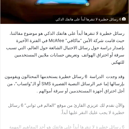
6 رسائل خطيرة لا تنقرها أبداً على هاتفك الذكي
رسائل خطيرة لا تنقرها أبداً على هاتفك الذكي هو موضوع مقالتنا،
حيث قامت شركة الأمن “ماكافي” McAfee في الفترة الأخيرة
بإصدار دراسة حول رسائل الاحتيال الشائعة حول العالم، التي تسبب
سرقة أو اختراق الهواتف وتعريض حسابات ملايين المستخدمين
للتهكير.
وقد وجدت الدراسة 6 رسائل خطيرة يستخدمها المحتالون ويقومون
بإرسالها إما عبر الرسائل النصية القصيرة SMS أو الـ”واتساب”، من
أجل اختراق أجهزة المستخدمين أو سرقة أموالهم .
والآن نقدم لك عزيزي القارئ من موقع “العالم في ثواني” 6 رسائل
خطيرة لا يجب عليك النقر عليها أبداً.
6 رسائل خطيرة لا تنقرها أبداً على هاتفك هو أحد المفاهيم المهمة