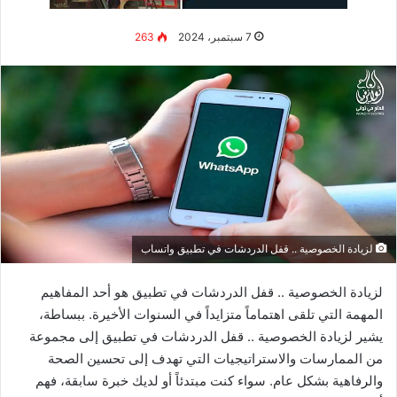
عروض وظيفية وهمية أو إشعارات
تذكر عزيزي القارئ أن عروض العمل لن تأتيك أبدا عبر الرسائل
النصية القصيرة أو تطبيق “واتساب” ،
.
ولن تتواصل معك أي شركة
معروفة عن طريق هذه المنصات لذلك تعتبر هذه الرسائل عملية
احتيال مؤكدة.
معلومات خاصة بعملية شراء لم يقم المستلم بها
من أبرز الرسائل الخطيرة التي يجب عليك أن لا تنقرها أبداً،
.
حيث
تعتبر أي تحديثات للبيانات حول عملية شراء لم يقم المستخدم
بتنفيذها عملية احتيال،
.
وتتميز طريقة كتابة مثل هذه الرسائل أنها
مغرية للمستلم،
.
وتدفعه للنقر فوق هواتفه بهدف اختراقه.
رسائل تنبيه اللينك مع رابط
إن رسائل التنبيه البنكية التي يتم استلامها عبر الرسائل النصية
القصيرة أو تطبيق “واتساب”،
.
والتي تطلب من المستخدم أن يكمل