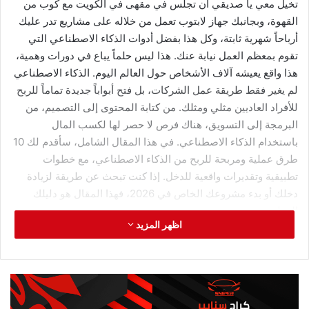
المعايير التي اعتمدناها في التقييم
قبل أن نبدأ باستعراض الأدوات، من المهم أن تعرف المعايير التي
بنينا عليها تقييمنا. أولاً، جودة الكتابة باللغة العربية: هل تنتج الأداة
نصوصاً عربية سليمة لغوياً ومناسبة ثقافياً؟ ثانياً، جودة الكتابة
بالإنجليزية: هل النصوص الإنجليزية طبيعية واحترافية؟ ثالثاً، سهولة
الاستخدام: هل واجهة الأداة سهلة للمبتدئين؟ رابعاً، السعر: هل سعر
الاشتراك مناسب مقارنة بالجودة والمميزات؟ خامساً، المميزات
الإضافية: هل توجد مميزات مثل القوالب الجاهزة والصور المولدة
بالذكاء الاصطناعي والتكامل مع أدوات أخرى؟ سادساً، دقة