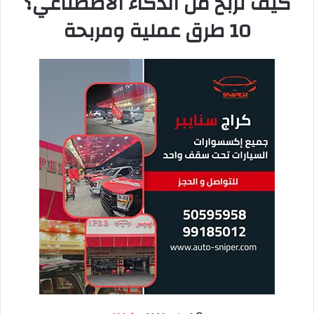
(Writer’s Block)، والذكاء الاصطناعي يساعد في التغلب على هذه
المشكلة بسهولة. خامساً، التوفير: توظيف كاتب محترف قد يكلف
آلاف الدنانير شهرياً، بينما اشتراك أدوات الكتابة بالذكاء الاصطناعي
لا يتجاوز بضع عشرات من الدولارات. في الكويت والخليج، الطلب
على المحتوى العربي الرقمي عالي الجودة في تزايد، وهذه الأدوات
تساعد في سد هذه الفجوة بكفاءة عالية.
للمزيد من المقالات عن الذكاء الاصطناعي وتقنياته، تصفح
قسم
الذكاء الاصطناعي
في مدونة عالم في ثواني.
تقول نورة العنزي، مدونة كويتية متخصصة
في السفر: “استخدامي لأدوات الكتابة
بالذكاء الاصطناعي رفع إنتاجيتي 5